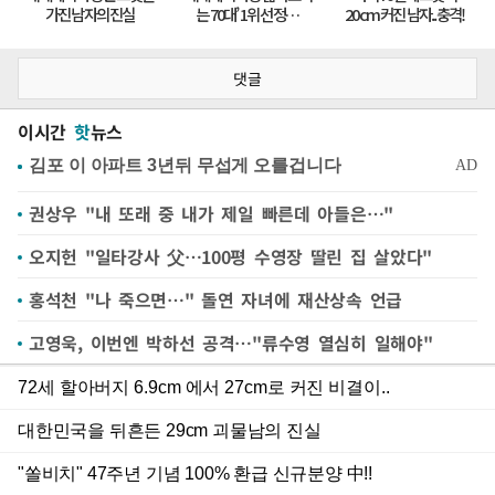
댓글
이시간
핫
뉴스
권상우 "내 또래 중 내가 제일 빠른데 아들은…"
오지헌 "일타강사 父…100평 수영장 딸린 집 살았다"
홍석천 "나 죽으면…" 돌연 자녀에 재산상속 언급
고영욱, 이번엔 박하선 공격…"류수영 열심히 일해야"