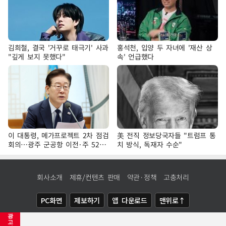
김희철, 결국 '거꾸로 태극기' 사과
홍석천, 입양 두 자녀에 '재산 상
"깊게 보지 못했다"
속' 언급했다
이 대통령, 메가프로젝트 2차 점검
美 전직 정보당국자들 "트럼프 통
회의…광주 군공항 이전·주 52시
치 방식, 독재자 수순"
간 예외 등 논의
회사소개
제휴/컨텐츠 판매
약관·정책
고충처리
PC화면
제보하기
앱 다운로드
맨위로↑
광
COPYRIGHTⓒ
NEWSIS
ALL RIGHTS RESERVED.
고