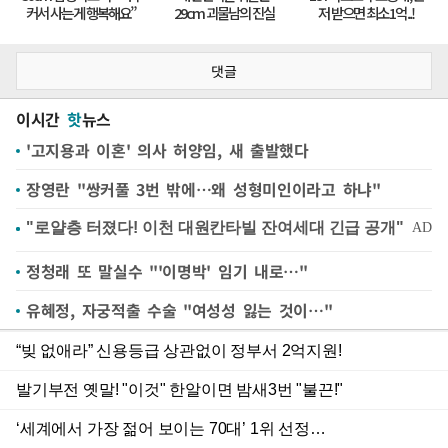
댓글
이시간
핫
뉴스
'고지용과 이혼' 의사 허양임, 새 출발했다
장영란 "쌍커풀 3번 밖에…왜 성형미인이라고 하냐"
정청래 또 말실수 "'이명박' 임기 내로…"
유혜정, 자궁적출 수술 "여성성 잃는 것이…"