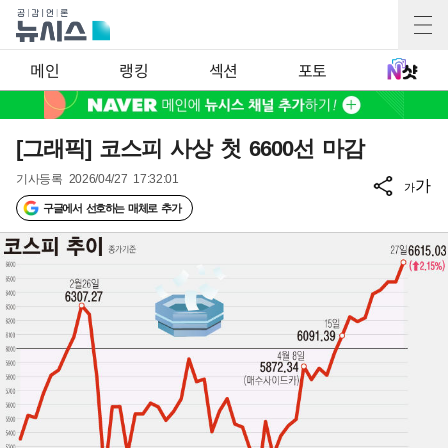
메인
랭킹
섹션
포토
[그래픽] 코스피 사상 첫 6600선 마감
기사등록
2026/04/27 17:32:01
가
가
구글에서 선호하는 매체로 추가