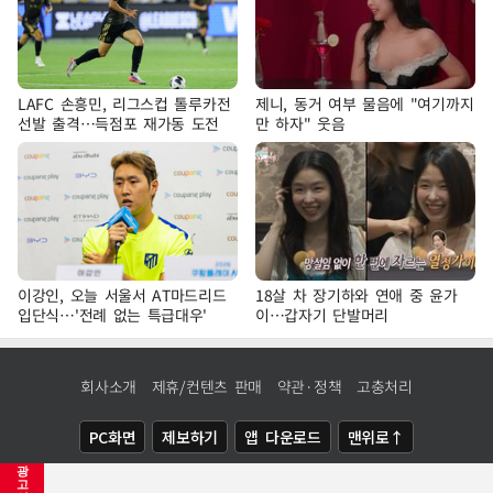
LAFC 손흥민, 리그스컵 톨루카전
제니, 동거 여부 물음에 "여기까지
선발 출격…득점포 재가동 도전
만 하자" 웃음
이강인, 오늘 서울서 AT마드리드
18살 차 장기하와 연애 중 윤가
입단식…'전례 없는 특급대우'
이…갑자기 단발머리
회사소개
제휴/컨텐츠 판매
약관·정책
고충처리
PC화면
제보하기
앱 다운로드
맨위로↑
광
COPYRIGHTⓒ
NEWSIS
ALL RIGHTS RESERVED.
고