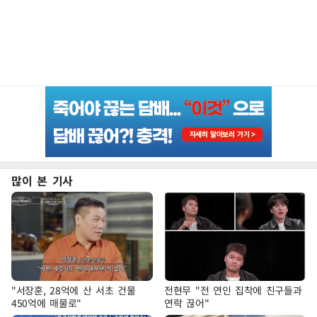
많이 본 기사
"서장훈, 28억에 산 서초 건물
전현무 "전 연인 집착에 친구들과
450억에 매물로"
연락 끊어"