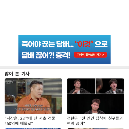
많이 본 기사
"서장훈, 28억에 산 서초 건물
전현무 "전 연인 집착에 친구들과
450억에 매물로"
연락 끊어"