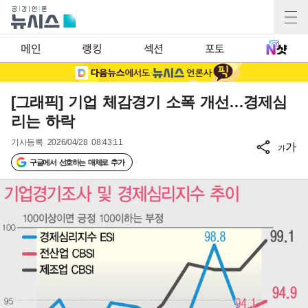
메인
랭킹
섹션
포토
[그래픽] 기업 체감경기 소폭 개선…경제심
리는 하락
기사등록
2026/04/28 08:43:11
가
가
구글에서 선호하는 매체로 추가