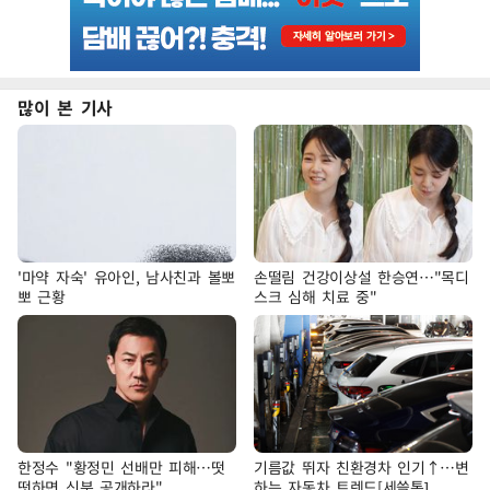
많이 본 기사
'마약 자숙' 유아인, 남사친과 볼뽀
손떨림 건강이상설 한승연…"목디
뽀 근황
스크 심해 치료 중"
한정수 "황정민 선배만 피해…떳
기름값 뛰자 친환경차 인기↑…변
떳하면 신분 공개하라"
하는 자동차 트렌드[세쓸통]