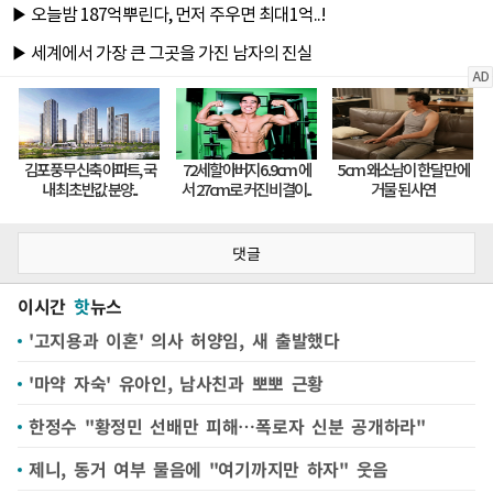
댓글
이시간
핫
뉴스
'고지용과 이혼' 의사 허양임, 새 출발했다
'마약 자숙' 유아인, 남사친과 뽀뽀 근황
한정수 "황정민 선배만 피해…폭로자 신분 공개하라"
제니, 동거 여부 물음에 "여기까지만 하자" 웃음