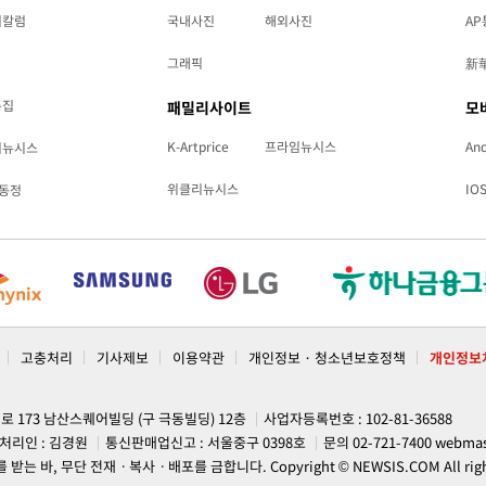
리칼럼
국내사진
해외사진
AP
그래픽
新
특집
패밀리사이트
모
K-Artprice
프라임뉴시스
And
리뉴시스
위클리뉴시스
IO
동정
고충처리
기사제보
이용약관
개인정보 · 청소년보호정책
개인정보
계로 173 남산스퀘어빌딩 (구 극동빌딩) 12층
사업자등록번호 : 102-81-36588
처리인 : 김경원
통신판매업신고 : 서울중구 0398호
문의 02-721-7400
webmas
, 무단 전재ㆍ복사ㆍ배포를 금합니다. Copyright © NEWSIS.COM All rights