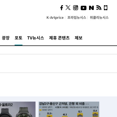
K-Artprice
프라임뉴시스
위클리뉴시스
광장
포토
TV뉴시스
제휴 콘텐츠
제보