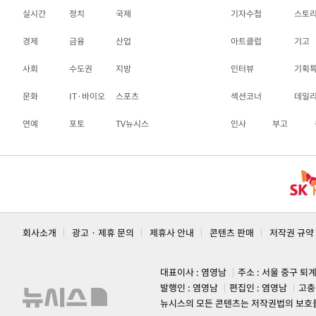
실시간
정치
국제
기자수첩
스토
경제
금융
산업
아트클럽
기고
사회
수도권
지방
인터뷰
기획
문화
IT·바이오
스포츠
섹션코너
데일
연예
포토
TV뉴시스
인사
부고
회사소개
광고 · 제휴 문의
제휴사 안내
콘텐츠 판매
저작권 규약
대표이사 : 염영남
주소 : 서울 중구 퇴
발행인 : 염영남
편집인 : 염영남
고충
뉴시스의 모든 콘텐츠는 저작권법의 보호를 받는 바