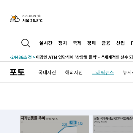
2026.08.09 (일)
서울 26.8℃
3시간 전 >
콜롬비아 신임 우파 대통령 취임 하루만에 차량폭탄 폭발 사건
-30324초 전 >
'AT마드리드 7번' 이강인, 맨시티 상대로 비공식 데뷔전
-29826초 전 >
[속보]'AT마드리드 7번' 이강인, 맨시티 상대로 비공식 
실시간
정치
국제
경제
금융
산업
-27890초 전 >
네타냐후, 트럼프의 가자 평화 2차 15개조 평화안 '거부'
-24486초 전 >
이강인 ATM 입단식에 '상암벌 들썩'…"세계적인 선수 
-23482초 전 >
태풍 돌핀, 중 저장성 타이저우시 해안에 상륙 (1보)
포토
국내사진
해외사진
그래픽뉴스
뉴시스
-20828초 전 >
AT마드리드 데뷔 앞둔 이강인, 맨시티전 선발 대신 '벤치 
-19458초 전 >
[속보]與 강원·TK 당원투표 합산 김민석 48.54%로 
44.40%
-18792초 전 >
與 강원·TK 당원투표 합산 김민석 46.01%로 승리…정
44.53%
-18632초 전 >
[속보]與전대 권리당원투표…강원·경북 김민석, 대구 정
-18439초 전 >
[속보]與 당대표 경선, 경북 권리당원 투표 김민석 47.3
45.71%
-18341초 전 >
[속보]與 당대표 경선, 대구 권리당원 투표 정청래 47.8
46.35%
-18138초 전 >
[속보]與 당대표 경선, 강원 권리당원 투표 김민석 승리…5
득표
-16056초 전 >
"일본축구협회, 대한축구협회 성 접대 의혹 심판 조사"