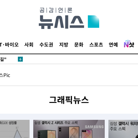
데뷔전
IT·바이오
사회
수도권
지방
문화
스포츠
연예
되길"
Pic
시작'
승리…정청래
청래
그래픽뉴스
청래 승리
7%·정청래
2%·김민석
0.30%