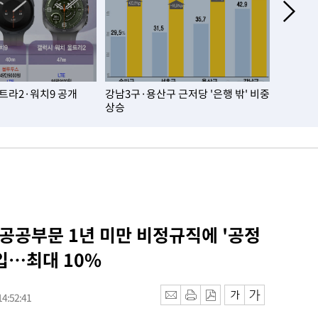
울트라2·워치9 공개
강남3구·용산구 근저당 '은행 밖' 비중
오세훈, 
상승
천만원…
 공공부문 1년 미만 비정규직에 '공정
입…최대 10%
4:52:41