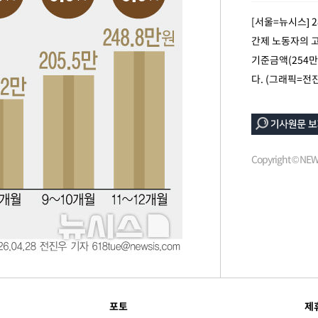
7%·정청래
[서울=뉴시스] 
2%·김민석
간제 노동자의 고
0.30%
기준금액(254만
다. (그래픽=전
차에 첫 정
'
(종합)
Copyright © N
대우'
'온도차'
포토
제