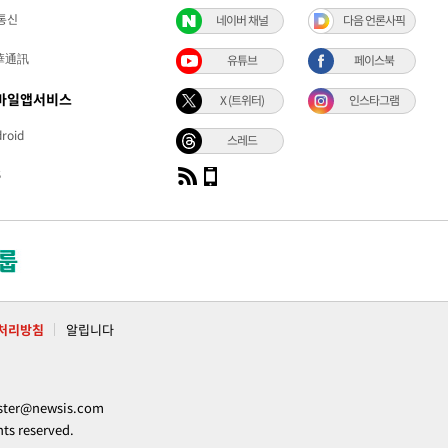
통신
네이버 채널
다음 언론사픽
華通訊
유튜브
페이스북
바일앱서비스
X (트위터)
인스타그램
roid
스레드
S
처리방침
알립니다
ter@newsis.com
 reserved.