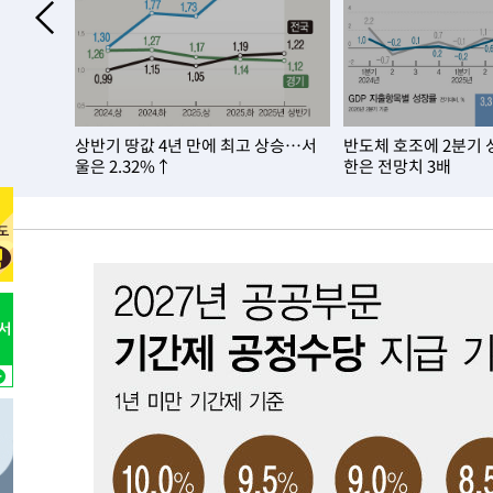
-8698초 전 >
[속보]장은수, KLPGA 제주삼다수 역전 우승…데뷔 10년 
상
-4063초 전 >
"얼마나 더웠으면"…안동 물길공원서 헤엄친 구렁이 '소동
-3990초 전 >
손흥민, 68분 뛰고 2경기 침묵…LAFC, 톨루카에 1-0 승리
-3262초 전 >
'2경기 연속 침묵' 손흥민, 톨루카전 68분만 뛰고 슈팅 0개
은 둔화,
상반기 땅값 4년 만에 최고 상승…서
반도체 호조에 2분기 
-2014초 전 >
이강인, 오늘 서울서 AT마드리드 입단식…'전례 없는 특급
울은 2.32%↑
한은 전망치 3배
3시간 전 >
'여긴 20도, 저긴 50도'…열화상 카메라로 본 폭염 저감시설 
3시간 전 >
콜롬비아 신임 우파 대통령 취임 하루만에 차량폭탄 폭발 사건
-30324초 전 >
'AT마드리드 7번' 이강인, 맨시티 상대로 비공식 데뷔전
-29826초 전 >
[속보]'AT마드리드 7번' 이강인, 맨시티 상대로 비공식 
-27890초 전 >
네타냐후, 트럼프의 가자 평화 2차 15개조 평화안 '거부'
-24486초 전 >
이강인 ATM 입단식에 '상암벌 들썩'…"세계적인 선수 
-23482초 전 >
태풍 돌핀, 중 저장성 타이저우시 해안에 상륙 (1보)
-20828초 전 >
AT마드리드 데뷔 앞둔 이강인, 맨시티전 선발 대신 '벤치 
-19458초 전 >
[속보]與 강원·TK 당원투표 합산 김민석 48.54%로 
44.40%
-18792초 전 >
與 강원·TK 당원투표 합산 김민석 46.01%로 승리…정
44.53%
-18632초 전 >
[속보]與전대 권리당원투표…강원·경북 김민석, 대구 정