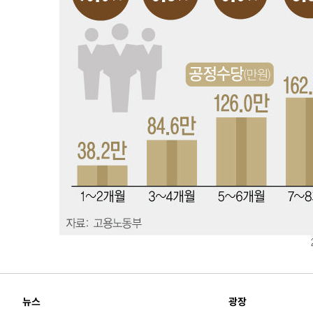
-18439초 전 >
[속보]與 당대표 경선, 경북 권리당원 투표 김민석 47.3
45.71%
-18341초 전 >
[속보]與 당대표 경선, 대구 권리당원 투표 정청래 47.8
46.35%
-18138초 전 >
[속보]與 당대표 경선, 강원 권리당원 투표 김민석 승리…5
득표
-16056초 전 >
"일본축구협회, 대한축구협회 성 접대 의혹 심판 조사"
-8698초 전 >
[속보]장은수, KLPGA 제주삼다수 역전 우승…데뷔 10년 
상
-4063초 전 >
"얼마나 더웠으면"…안동 물길공원서 헤엄친 구렁이 '소동
-3990초 전 >
손흥민, 68분 뛰고 2경기 침묵…LAFC, 톨루카에 1-0 승리
-3262초 전 >
'2경기 연속 침묵' 손흥민, 톨루카전 68분만 뛰고 슈팅 0개
-2014초 전 >
이강인, 오늘 서울서 AT마드리드 입단식…'전례 없는 특급
3시간 전 >
'여긴 20도, 저긴 50도'…열화상 카메라로 본 폭염 저감시설 
3시간 전 >
콜롬비아 신임 우파 대통령 취임 하루만에 차량폭탄 폭발 사건
뉴스
광장