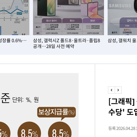
차에 첫 정
'
(종합)
성장률 0.6%…
삼성, 갤럭시Z 폴드8·울트라·플립8
삼성, 갤워치 
대우'
공개…28일 사전 예약
'온도차'
데뷔전
되길"
[그래픽]
수당' 도
시작'
승리…정청래
청래
등록 2026.04.28 1
청래 승리