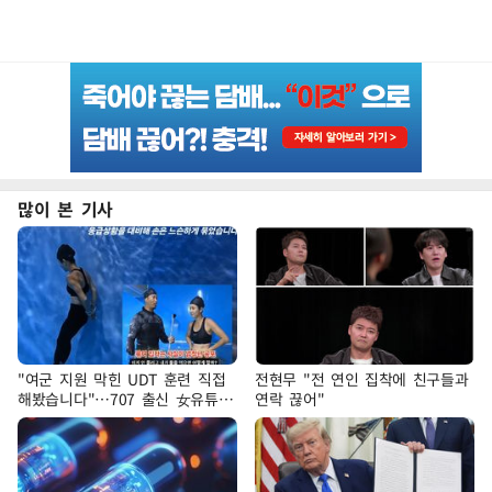
많이 본 기사
"여군 지원 막힌 UDT 훈련 직접
전현무 "전 연인 집착에 친구들과
해봤습니다"…707 출신 女유튜버
연락 끊어"
'완벽 소화'