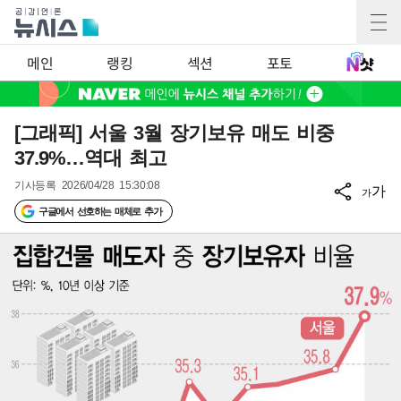
메인
랭킹
섹션
포토
[그래픽] 서울 3월 장기보유 매도 비중
37.9%…역대 최고
기사등록
2026/04/28 15:30:08
가
가
구글에서 선호하는 매체로 추가