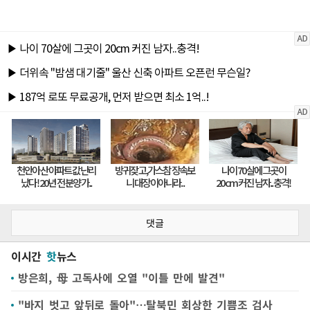
댓글
이시간
핫
뉴스
방은희, 母 고독사에 오열 "이틀 만에 발견"
"바지 벗고 앞뒤로 돌아"…탈북민 회상한 기쁨조 검사