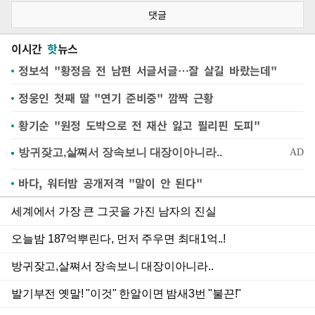
댓글
이시간
핫
뉴스
정보석 "황정음 전 남편 서글서글…잘 살길 바랐는데"
정웅인 첫째 딸 "연기 준비중" 깜짝 근황
황기순 "원정 도박으로 전 재산 잃고 필리핀 도피"
바다, 워터밤 공개저격 "말이 안 된다"