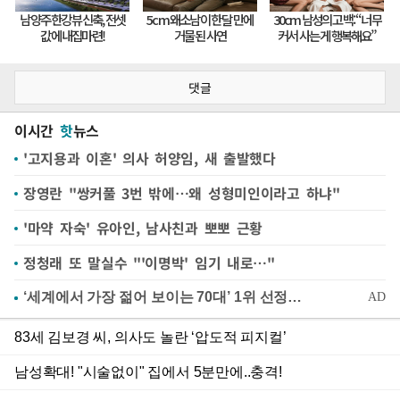
댓글
이시간
핫
뉴스
'고지용과 이혼' 의사 허양임, 새 출발했다
장영란 "쌍커풀 3번 밖에…왜 성형미인이라고 하냐"
'마약 자숙' 유아인, 남사친과 뽀뽀 근황
정청래 또 말실수 "'이명박' 임기 내로…"