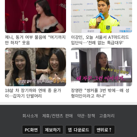
제니, 동거 여부 물음에 "여기까지
이강인, 오늘 서울서 AT마드리드
만 하자" 웃음
입단식…'전례 없는 특급대우'
18살 차 장기하와 연애 중 윤가
장영란 "쌍커풀 3번 밖에…왜 성
이…갑자기 단발머리
형미인이라고 하냐"
회사소개
제휴/컨텐츠 판매
약관·정책
고충처리
PC화면
제보하기
앱 다운로드
맨위로↑