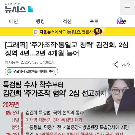
메인
랭킹
섹션
포토
[그래픽] '주가조작·통일교 청탁' 김건희, 2심
징역 4년…2년 4개월 늘어
기사등록
2026/04/28 17:36:14
가
가
구글에서 선호하는 매체로 추가