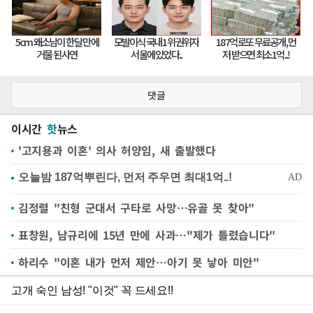
댓글
이시간
핫
뉴스
'고지용과 이혼' 의사 허양임, 새 출발했다
김정렬 "친형 군대서 구타로 사망…유골 못 찾아"
표창원, 남규리에 15년 만에 사과…"제가 틀렸습니다"
하리수 "이혼 내가 먼저 제안…아기 못 낳아 미안"