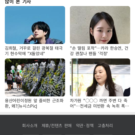
많이 본 기사
김희철, 거꾸로 걸린 광복절 태극
"손 떨림 포착"…카라 한승연, 건
기 현수막에 "X돌았네"
강 괜찮나 팬들 '걱정'
용산어린이정원 앞 즐비한 근조화
차가원 "○○○ 까면 주변 다 죽
환, 왜?[뉴시스Pic]
어"…전세금 미반환 속 녹취 폭로
파장
회사소개
제휴/컨텐츠 판매
약관·정책
고충처리