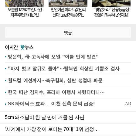
댓글
이시간
핫
뉴스
방은희, 母 고독사에 오열 "이틀 만에 발견"
"바지 벗고 앞뒤로 돌아"…탈북민 회상한 기쁨조 검사
월드컵 예선까지…축구협회, 심판 성접대 파문
한국 떠난 김지수, 프라하 여행사 차렸다더니…