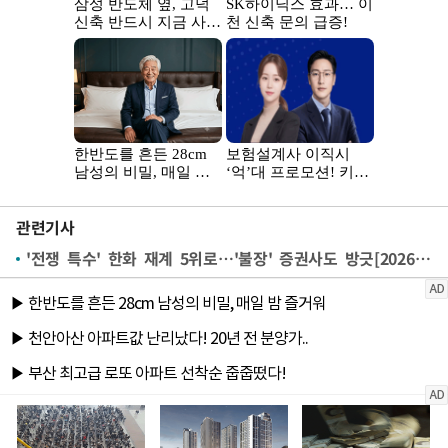
관련기사
'전쟁 특수' 한화 재계 5위로…'불장' 증권사도 방긋[2026 대기업집단]