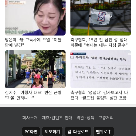
방은희, 母 고독사에 오열 "이틀
축구협회, 15년 전 심판 성 접대
만에 발견"
파문에 "현재는 내부 지침 준수"
김지수, '여행사 대표' 변신 근황
축구협회 '성접대' 감사보고서 나
"가볼 만하니…"
왔다…월드컵·올림픽 심판 포함
회사소개
제휴/컨텐츠 판매
약관·정책
고충처리
PC화면
제보하기
앱 다운로드
맨위로↑