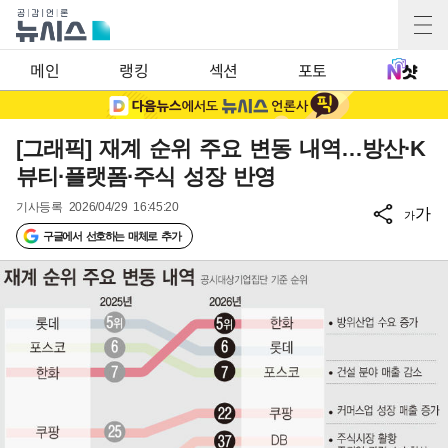
메인
랭킹
섹션
포토
[그래픽] 재계 순위 주요 변동 내역…방산·K
뷰티·플랫폼·주식 성장 반영
기사등록
2026/04/29 16:45:20
가
가
구글에서 선호하는 매체로 추가