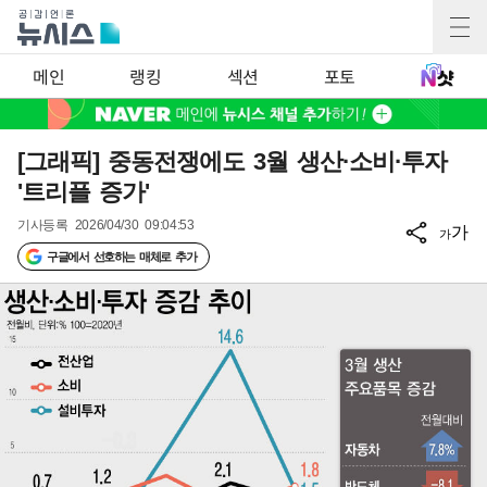
메인
랭킹
섹션
포토
[그래픽] 중동전쟁에도 3월 생산·소비·투자
'트리플 증가'
기사등록
2026/04/30 09:04:53
가
가
구글에서 선호하는 매체로 추가