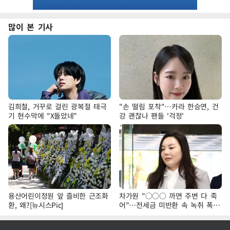
많이 본 기사
김희철, 거꾸로 걸린 광복절 태극
"손 떨림 포착"…카라 한승연, 건
기 현수막에 "X돌았네"
강 괜찮나 팬들 '걱정'
용산어린이정원 앞 즐비한 근조화
차가원 "○○○ 까면 주변 다 죽
환, 왜?[뉴시스Pic]
어"…전세금 미반환 속 녹취 폭로
파장