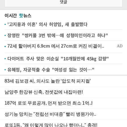
댓글
이시간
핫
뉴스
'고지용과 이혼' 의사 허양임, 새 출발했다
장영란 "쌍커풀 3번 밖에…왜 성형미인이라고 하냐"
다이어트 주사 맞은 이순실 "10개월만에 45㎏ 감량"
유혜정, 자궁적출 수술 "여성성 잃는 것이…"