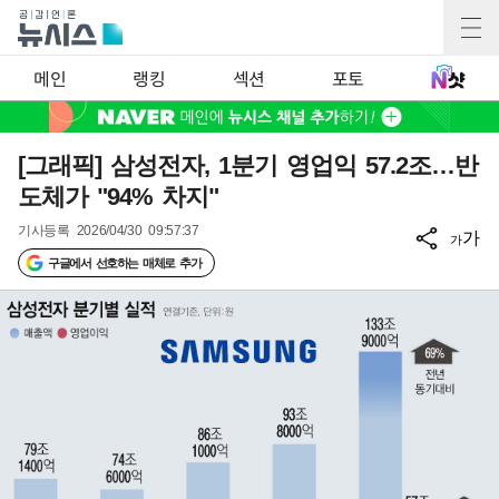
메인
랭킹
섹션
포토
[그래픽] 삼성전자, 1분기 영업익 57.2조…반
도체가 "94% 차지"
기사등록
2026/04/30 09:57:37
가
가
구글에서 선호하는 매체로 추가