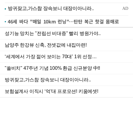
46세 바다 "매일 10km 런닝"…탄탄 복근 핫걸 몸매로