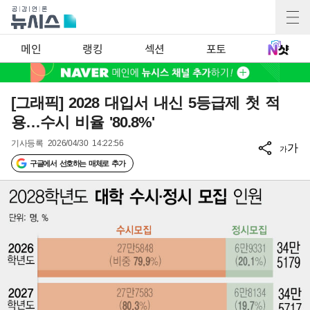
메인
랭킹
섹션
포토
[그래픽] 2028 대입서 내신 5등급제 첫 적
용…수시 비율 '80.8%'
기사등록
2026/04/30 14:22:56
가
가
구글에서 선호하는 매체로 추가