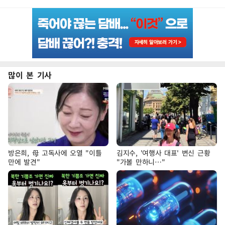
많이 본 기사
방은희, 母 고독사에 오열 "이틀
김지수, '여행사 대표' 변신 근황
만에 발견"
"가볼 만하니…"