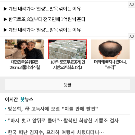
댓글
이시간
핫
뉴스
방은희, 母 고독사에 오열 "이틀 만에 발견"
"바지 벗고 앞뒤로 돌아"…탈북민 회상한 기쁨조 검사
한국 떠난 김지수, 프라하 여행사 차렸다더니…