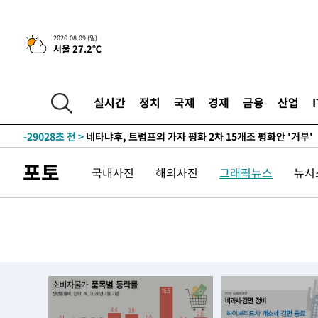
2026.08.09 (일)
서울 27.2℃
2시간 전 >
콜롬비아 신임 우파 대통령 취임 하루만에 차량폭탄 폭발 사건
-31462초 전 >
'AT마드리드 7번' 이강인, 맨시티 상대로 비공식 데뷔전
실시간
정치
국제
경제
금융
산업
-30964초 전 >
[속보]'AT마드리드 7번' 이강인, 맨시티 상대로 비공식 
-29028초 전 >
네타냐후, 트럼프의 가자 평화 2차 15개조 평화안 '거부'
-25624초 전 >
이강인 ATM 입단식에 '상암벌 들썩'…"세계적인 선수 
포토
국내사진
해외사진
그래픽뉴스
뉴시스
-24620초 전 >
태풍 돌핀, 중 저장성 타이저우시 해안에 상륙 (1보)
-21966초 전 >
AT마드리드 데뷔 앞둔 이강인, 맨시티전 선발 대신 '벤치 
-20596초 전 >
[속보]與 강원·TK 당원투표 합산 김민석 48.54%로 
44.40%
-19930초 전 >
與 강원·TK 당원투표 합산 김민석 46.01%로 승리…정
44.53%
-19770초 전 >
[속보]與전대 권리당원투표…강원·경북 김민석, 대구 정
-19577초 전 >
[속보]與 당대표 경선, 경북 권리당원 투표 김민석 47.3
45.71%
-19479초 전 >
[속보]與 당대표 경선, 대구 권리당원 투표 정청래 47.8
46.35%
-19276초 전 >
[속보]與 당대표 경선, 강원 권리당원 투표 김민석 승리…5