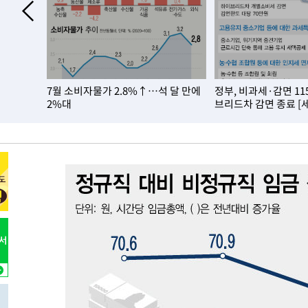
득표
-17194초 전 >
"일본축구협회, 대한축구협회 성 접대 의혹 심판 조사"
-9836초 전 >
[속보]장은수, KLPGA 제주삼다수 역전 우승…데뷔 10년 
상
-5201초 전 >
"얼마나 더웠으면"…안동 물길공원서 헤엄친 구렁이 '소동
-5128초 전 >
손흥민, 68분 뛰고 2경기 침묵…LAFC, 톨루카에 1-0 승리
 2주택…내
7월 소비자물가 2.8%↑…석 달 만에
정부, 비과세·감면 1
-4400초 전 >
'2경기 연속 침묵' 손흥민, 톨루카전 68분만 뛰고 슈팅 0개
2%대
브리드차 감면 종료 [
-3152초 전 >
이강인, 오늘 서울서 AT마드리드 입단식…'전례 없는 특급
2시간 전 >
'여긴 20도, 저긴 50도'…열화상 카메라로 본 폭염 저감시설 
2시간 전 >
콜롬비아 신임 우파 대통령 취임 하루만에 차량폭탄 폭발 사건
-31462초 전 >
'AT마드리드 7번' 이강인, 맨시티 상대로 비공식 데뷔전
-30964초 전 >
[속보]'AT마드리드 7번' 이강인, 맨시티 상대로 비공식 
-29028초 전 >
네타냐후, 트럼프의 가자 평화 2차 15개조 평화안 '거부'
-25624초 전 >
이강인 ATM 입단식에 '상암벌 들썩'…"세계적인 선수 
-24620초 전 >
태풍 돌핀, 중 저장성 타이저우시 해안에 상륙 (1보)
-21966초 전 >
AT마드리드 데뷔 앞둔 이강인, 맨시티전 선발 대신 '벤치 
-20596초 전 >
[속보]與 강원·TK 당원투표 합산 김민석 48.54%로 
44.40%
-19930초 전 >
與 강원·TK 당원투표 합산 김민석 46.01%로 승리…정