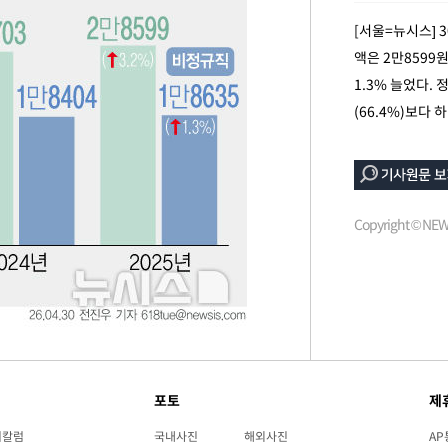
청래 승리
[서울=뉴시스] 
7%·정청래
액은 2만8599
2%·김민석
1.3% 늘었다. 
0.30%
(66.4%)보다
차에 첫 정
'
(종합)
Copyright © N
대우'
'온도차'
포토
제
리칼럼
국내사진
해외사진
AP