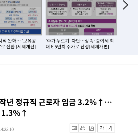
시적 완화… ‘보유공
'주가 누르기' 차단…상속·증여세 최
내 집 실
’로 전환 [세제개편]
대 6.5년치 주가로 산정[세제개편]
제개편]
 작년 정규직 근로자 임금 3.2%↑…
1.3%↑
4:23:10