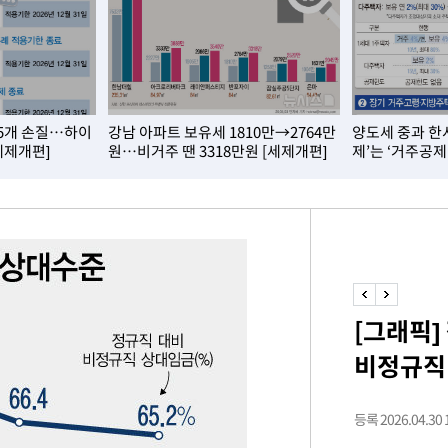
차에 첫 정
'
(종합)
15개 손질…하이
강남 아파트 보유세 1810만→2764만
양도세 중과 한
세제개편]
원…비거주 땐 3318만원 [세제개편]
제’는 ‘거주공제
대우'
'온도차'
데뷔전
[그래픽]
되길"
비정규직 
시작'
승리…정청래
등록 2026.04.30 1
청래