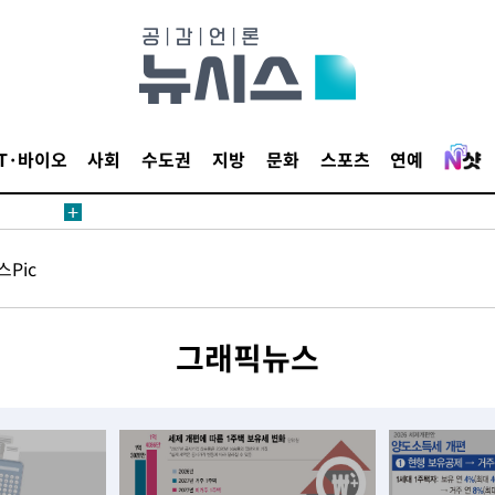
IT·바이오
사회
수도권
지방
문화
스포츠
연예
데뷔전
되길"
Pic
시작'
승리…정청래
그래픽뉴스
청래
청래 승리
7%·정청래
2%·김민석
0.30%