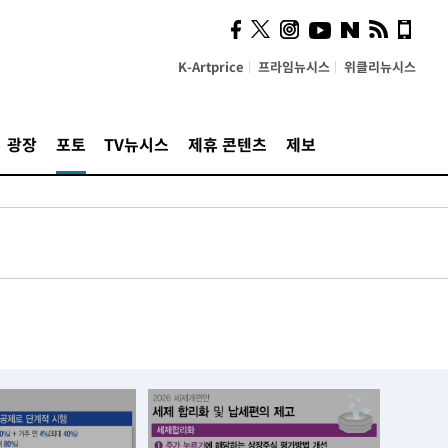
K-Artprice
프라임뉴시스
위클리뉴시스
광장
포토
TV뉴시스
제휴 콘텐츠
제보