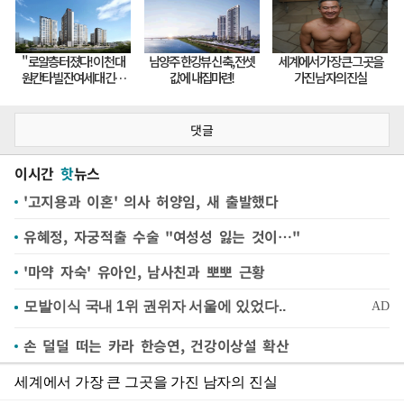
댓글
이시간
핫
뉴스
'고지용과 이혼' 의사 허양임, 새 출발했다
유혜정, 자궁적출 수술 "여성성 잃는 것이…"
'마약 자숙' 유아인, 남사친과 뽀뽀 근황
손 덜덜 떠는 카라 한승연, 건강이상설 확산