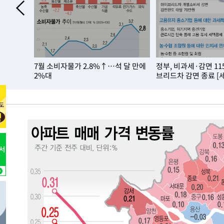
4시간 전 >
[속보]뉴욕증시 상승 마감…S&P 0.6% 나스닥 1.3%↑
-26377초 전 >
낮 최고 35도 '무더위'…동해안 시간당 30㎜ '강한 비'[
-25647초 전 >
[속보]이강인 "감독님이 원하는 마음 느꼈고, 많은 트로피
틀레티코 이적"
-25429초 전 >
수도권 40도 육박 '펄펄'…동해안 일부 지역엔 호의주의
 2주택…내
7월 소비자물가 2.8%↑…석 달 만에
정부, 비과세·감면 1
-24398초 전 >
온열질환 사망자 3명 늘어…누적 환자 3000명 돌파
2%대
브리드차 감면 종료 [
-18343초 전 >
강릉에 시간당 81.4㎜ 물폭탄…도로 잠기고 담벼락 붕괴
-14450초 전 >
백운산서 80년근 천종산삼 9뿌리 발견…감정가 1.3억원
-12160초 전 >
선재도서 해루질 나섰다 실종 60대, 닷새 만에 숨진 채 발
-9694초 전 >
남자 농구, 나고야 아시안게임서 '홈팀' 일본과 한일전
-9070초 전 >
여수 오동도 해상서 모터보트 전복…1명 사망·1명 실종
-5297초 전 >
극한폭염 한풀 꺾이지만…'낮 최고 35도' 무더위, 열대야 
주 날씨]
-2315초 전 >
축구협회 "압수수색·성접대 논란 사과…쇄신의 기회로 삼
-832초 전 >
[속보]'압수수색·성접대 논란' 축구협회 "실망과 걱정 안겨
2시간 전 >
'최고 37도' 폭염 지속…강원동해안 최대 150㎜ 비
4시간 전 >
[속보]뉴욕증시 상승 마감…S&P 0.6% 나스닥 1.3%↑