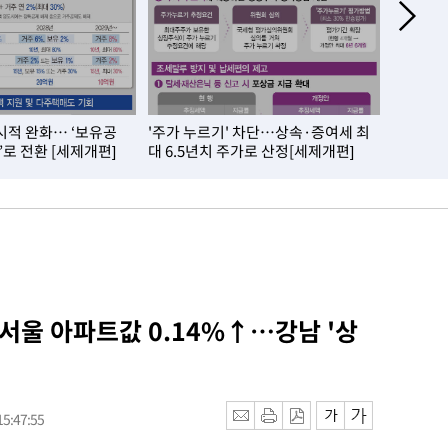
시적 완화… ‘보유공
'주가 누르기' 차단…상속·증여세 최
내 집 실
’로 전환 [세제개편]
대 6.5년치 주가로 산정[세제개편]
제개편]
 서울 아파트값 0.14%↑…강남 '상
5:47:55