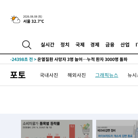
2026.08.08 (토)
서울 32.7℃
4시간 전 >
[속보]뉴욕증시 상승 마감…S&P 0.6% 나스닥 1.3%↑
-26377초 전 >
낮 최고 35도 '무더위'…동해안 시간당 30㎜ '강한 비'[
-25647초 전 >
[속보]이강인 "감독님이 원하는 마음 느꼈고, 많은 트로피
실시간
정치
국제
경제
금융
산업
틀레티코 이적"
-25429초 전 >
수도권 40도 육박 '펄펄'…동해안 일부 지역엔 호의주의
-24398초 전 >
온열질환 사망자 3명 늘어…누적 환자 3000명 돌파
-18343초 전 >
강릉에 시간당 81.4㎜ 물폭탄…도로 잠기고 담벼락 붕괴
포토
국내사진
해외사진
그래픽뉴스
뉴시스
-14450초 전 >
백운산서 80년근 천종산삼 9뿌리 발견…감정가 1.3억원
-12160초 전 >
선재도서 해루질 나섰다 실종 60대, 닷새 만에 숨진 채 발
-9694초 전 >
남자 농구, 나고야 아시안게임서 '홈팀' 일본과 한일전
-9070초 전 >
여수 오동도 해상서 모터보트 전복…1명 사망·1명 실종
-5297초 전 >
극한폭염 한풀 꺾이지만…'낮 최고 35도' 무더위, 열대야 
주 날씨]
-2315초 전 >
축구협회 "압수수색·성접대 논란 사과…쇄신의 기회로 삼
-832초 전 >
[속보]'압수수색·성접대 논란' 축구협회 "실망과 걱정 안겨
2시간 전 >
'최고 37도' 폭염 지속…강원동해안 최대 150㎜ 비