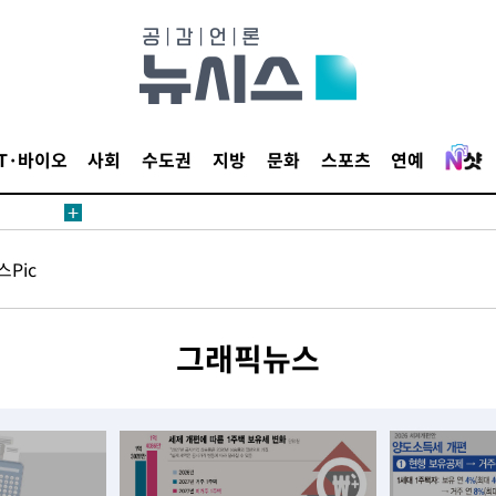
내일날씨]
 원해 아
IT·바이오
사회
수도권
지방
문화
스포츠
연예
보
Pic
견
그래픽뉴스
계속[다음
겠다"
드려 죄송"