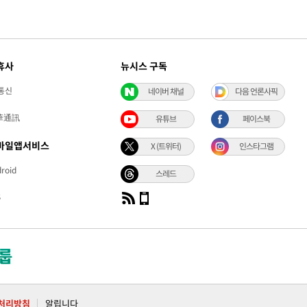
휴사
뉴시스 구독
통신
네이버 채널
다음 언론사픽
華通訊
유튜브
페이스북
바일앱서비스
X (트위터)
인스타그램
roid
스레드
S
처리방침
알립니다