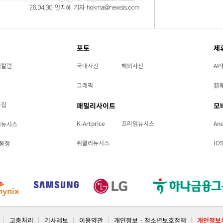
포토
제
리칼럼
국내사진
해외사진
AP
그래픽
新
특집
패밀리사이트
모
K-Artprice
프라임뉴시스
And
리뉴시스
위클리뉴시스
IO
동정
고충처리
기사제보
이용약관
개인정보 · 청소년보호정책
개인정보