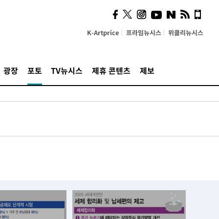
K-Artprice
프라임뉴시스
위클리뉴시스
광장
포토
TV뉴시스
제휴 콘텐츠
제보