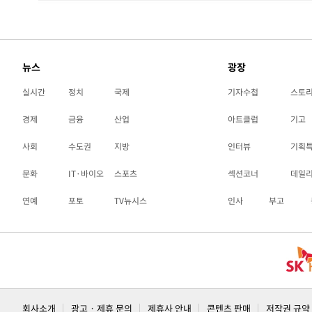
뉴스
광장
실시간
정치
국제
기자수첩
스토
경제
금융
산업
아트클럽
기고
사회
수도권
지방
인터뷰
기획
문화
IT·바이오
스포츠
섹션코너
데일
연예
포토
TV뉴시스
인사
부고
회사소개
광고 · 제휴 문의
제휴사 안내
콘텐츠 판매
저작권 규약