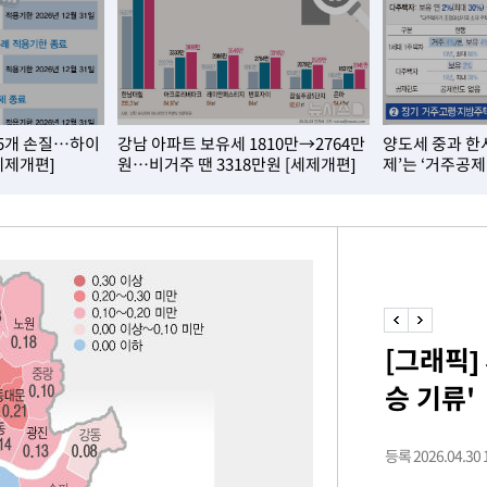
내일날씨]
 원해 아
보
15개 손질…하이
강남 아파트 보유세 1810만→2764만
양도세 중과 한
세제개편]
원…비거주 땐 3318만원 [세제개편]
제’는 ‘거주공제
견
계속[다음
[그래픽]
겠다"
승 기류'
드려 죄송"
등록 2026.04.30 1