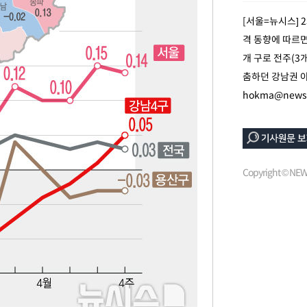
[서울=뉴시스] 
격 동향에 따르면
개 구로 전주(3
춤하던 강남권 아
hokma@newsi
속[다음주
다"
려 죄송"
Copyright © N