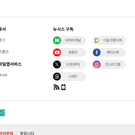
휴사
뉴시스 구독
통신
네이버 채널
다음 언론사픽
華通訊
유튜브
페이스북
바일앱서비스
X (트위터)
인스타그램
roid
스레드
S
처리방침
알립니다