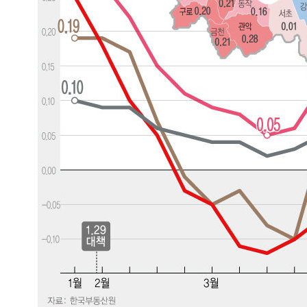
-8919초 전 >
강릉에 시간당 81.4㎜ 물폭탄…도로 잠기고 담벼락 붕괴
-5026초 전 >
백운산서 80년근 천종산삼 9뿌리 발견…감정가 1.3억원
-2736초 전 >
선재도서 해루질 나섰다 실종 60대, 닷새 만에 숨진 채 발견
-270초 전 >
남자 농구, 나고야 아시안게임서 '홈팀' 일본과 한일전
5분 전 >
여수 오동도 해상서 모터보트 전복…1명 사망·1명 실종
1시간 전 >
극한폭염 한풀 꺾이지만…'낮 최고 35도' 무더위, 열대야 계
날씨]
1시간 전 >
축구협회 "압수수색·성접대 논란 사과…쇄신의 기회로 삼겠
2시간 전 >
[속보]'압수수색·성접대 논란' 축구협회 "실망과 걱정 안겨드
5시간 전 >
'최고 37도' 폭염 지속…강원동해안 최대 150㎜ 비
7시간 전 >
[속보]뉴욕증시 상승 마감…S&P 0.6% 나스닥 1.3%↑