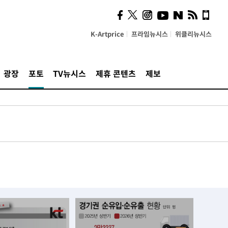
K-Artprice
프라임뉴시스
위클리뉴시스
광장
포토
TV뉴시스
제휴 콘텐츠
제보