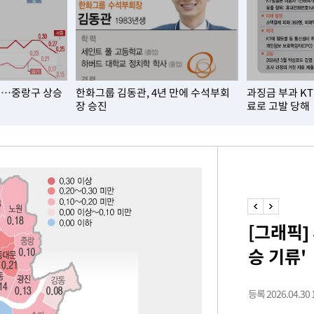
속[다음주
다"
요…중랑구 상승
한화그룹 김동관, 4년 만에 수석부회
과징금 부과 K
려 죄송"
장 승진
료로 고발 당해
·서미화·
1위… 정
鄭
위해 뛸
[그래픽]
승리
승 기류'
내일날씨]
 원해 아
보
등록 2026.04.30 1