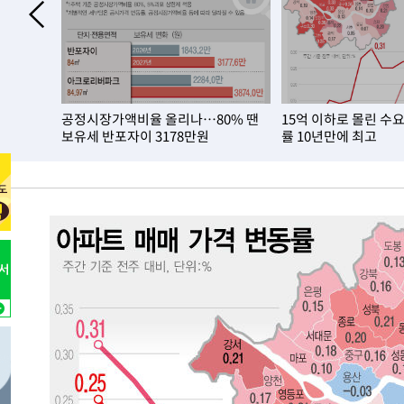
-270초 전 >
남자 농구, 나고야 아시안게임서 '홈팀' 일본과 한일전
5분 전 >
여수 오동도 해상서 모터보트 전복…1명 사망·1명 실종
1시간 전 >
극한폭염 한풀 꺾이지만…'낮 최고 35도' 무더위, 열대야 계
날씨]
1시간 전 >
축구협회 "압수수색·성접대 논란 사과…쇄신의 기회로 삼겠
 폐업…
공정시장가액비율 올리나…80% 땐
15억 이하로 몰린 수
2시간 전 >
[속보]'압수수색·성접대 논란' 축구협회 "실망과 걱정 안겨드
보유세 반포자이 3178만원
률 10년만에 최고
5시간 전 >
'최고 37도' 폭염 지속…강원동해안 최대 150㎜ 비
7시간 전 >
[속보]뉴욕증시 상승 마감…S&P 0.6% 나스닥 1.3%↑
-24475초 전 >
[속보]與최고위원 제주·인천 순회경선…박선원·최민희
한민수·김용 순
-24428초 전 >
[속보]김민석, 與 전대 당원투표 누적 득표율 45.42%로 
청래 44.56%
-23710초 전 >
[속보]與 대표 경선 제주·인천 당원투표…金 47.75%·
42.08%·宋 10.17%
-23244초 전 >
이강인 "아틀레티코 이적 기뻐…등번호 7번 의미보단 팀 
것"
-23179초 전 >
[속보]與 당대표 경선, 제주·인천 권리당원 투표 김민석 
-16953초 전 >
낮 최고 35도 '무더위'…동해안 시간당 30㎜ '강한 비'[
-16223초 전 >
[속보]이강인 "감독님이 원하는 마음 느꼈고, 많은 트로피
틀레티코 이적"
-16005초 전 >
수도권 40도 육박 '펄펄'…동해안 일부 지역엔 호의주의
-14974초 전 >
온열질환 사망자 3명 늘어…누적 환자 3000명 돌파