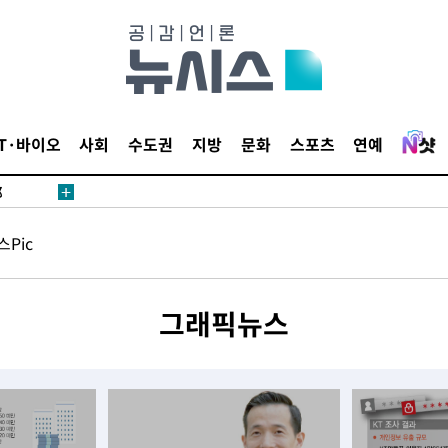
·서미화·
IT·바이오
사회
수도권
지방
문화
스포츠
연예
1위… 정
鄭
위해 뛸
Pic
승리
내일날씨]
 원해 아
그래픽뉴스
보