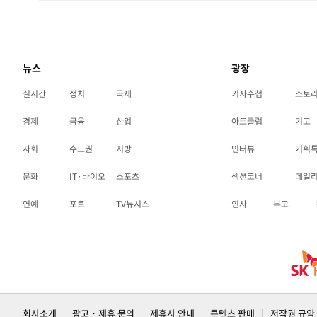
뉴스
광장
실시간
정치
국제
기자수첩
스토
경제
금융
산업
아트클럽
기고
사회
수도권
지방
인터뷰
기획
문화
IT·바이오
스포츠
섹션코너
데일
연예
포토
TV뉴시스
인사
부고
회사소개
광고 · 제휴 문의
제휴사 안내
콘텐츠 판매
저작권 규약