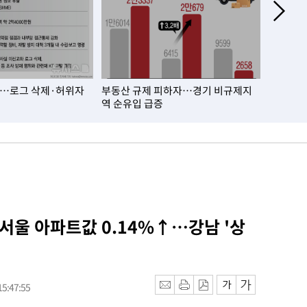
T…로그 삭제·허위자
부동산 규제 피하자…경기 비규제지
건설업체
역 순유입 급증
13년째 
 서울 아파트값 0.14%↑…강남 '상
5:47:55