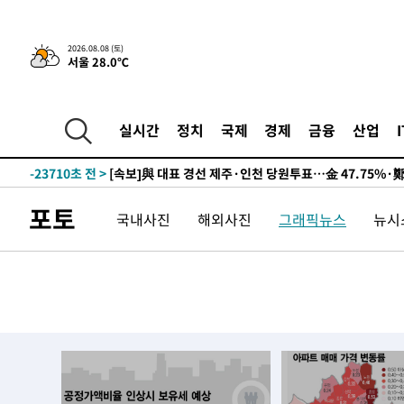
2026.08.08 (토)
서울 28.0℃
7시간 전 >
[속보]뉴욕증시 상승 마감…S&P 0.6% 나스닥 1.3%↑
-24475초 전 >
[속보]與최고위원 제주·인천 순회경선…박선원·최민희
실시간
정치
국제
경제
금융
산업
한민수·김용 순
-24428초 전 >
[속보]김민석, 與 전대 당원투표 누적 득표율 45.42%로 
청래 44.56%
-23710초 전 >
[속보]與 대표 경선 제주·인천 당원투표…金 47.75%·
42.08%·宋 10.17%
-23244초 전 >
이강인 "아틀레티코 이적 기뻐…등번호 7번 의미보단 팀 
포토
국내사진
해외사진
그래픽뉴스
뉴시스
것"
-23179초 전 >
[속보]與 당대표 경선, 제주·인천 권리당원 투표 김민석 
-16953초 전 >
낮 최고 35도 '무더위'…동해안 시간당 30㎜ '강한 비'[
-16223초 전 >
[속보]이강인 "감독님이 원하는 마음 느꼈고, 많은 트로피
틀레티코 이적"
-16005초 전 >
수도권 40도 육박 '펄펄'…동해안 일부 지역엔 호의주의
-14974초 전 >
온열질환 사망자 3명 늘어…누적 환자 3000명 돌파
-8919초 전 >
강릉에 시간당 81.4㎜ 물폭탄…도로 잠기고 담벼락 붕괴
-5026초 전 >
백운산서 80년근 천종산삼 9뿌리 발견…감정가 1.3억원
-2736초 전 >
선재도서 해루질 나섰다 실종 60대, 닷새 만에 숨진 채 발견