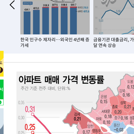
년 이상
한국 인구수 제자리…외국인 4년째 증
금융기관 대출금리, 
가세
달 연속 상승