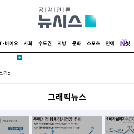
삼겠다"
안겨드려 죄
IT·바이오
사회
수도권
지방
문화
스포츠
연예
삼겠다"
Pic
안겨드려 죄
그래픽뉴스