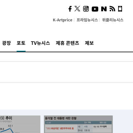
K-Artprice
프라임뉴시스
위클리뉴시스
광장
포토
TV뉴시스
제휴 콘텐츠
제보