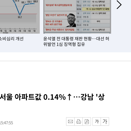
소비심리 개선
윤석열 전 대통령 재판 현황…대선 허
거주자 외
위발언 1심 징역형 집유
월比 10
 서울 아파트값 0.14%↑…강남 '상
5:47:55