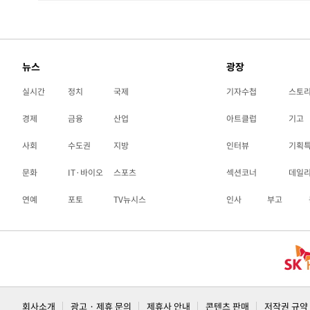
뉴스
광장
실시간
정치
국제
기자수첩
스토
경제
금융
산업
아트클럽
기고
사회
수도권
지방
인터뷰
기획
문화
IT·바이오
스포츠
섹션코너
데일
연예
포토
TV뉴시스
인사
부고
회사소개
광고 · 제휴 문의
제휴사 안내
콘텐츠 판매
저작권 규약