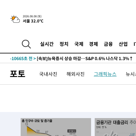
2026.08.08 (토)
서울 32.0℃
-10665초 전 >
[속보]뉴욕증시 상승 마감…S&P 0.6% 나스닥 1.3%↑
-30401초 전 >
축구협회 "압수수색·성접대 논란 사과…쇄신의 기회로 
-28918초 전 >
[속보]'압수수색·성접대 논란' 축구협회 "실망과 걱정 
실시간
정치
국제
경제
금융
산업
송"
-17539초 전 >
'최고 37도' 폭염 지속…강원동해안 최대 150㎜ 비
-10665초 전 >
[속보]뉴욕증시 상승 마감…S&P 0.6% 나스닥 1.3%↑
-30401초 전 >
축구협회 "압수수색·성접대 논란 사과…쇄신의 기회로 
포토
국내사진
해외사진
그래픽뉴스
뉴시스
-28918초 전 >
[속보]'압수수색·성접대 논란' 축구협회 "실망과 걱정 
송"
-17539초 전 >
'최고 37도' 폭염 지속…강원동해안 최대 150㎜ 비
-10665초 전 >
[속보]뉴욕증시 상승 마감…S&P 0.6% 나스닥 1.3%↑