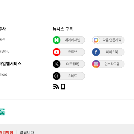
휴사
뉴시스 구독
통신
네이버 채널
다음 언론사픽
華通訊
유튜브
페이스북
바일앱서비스
X (트위터)
인스타그램
roid
스레드
S
처리방침
알립니다