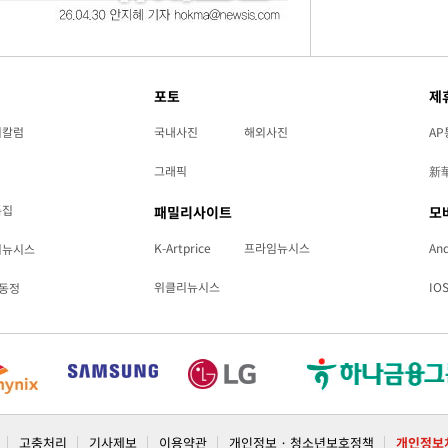
포토
제
리칼럼
국내사진
해외사진
AP
그래픽
新
특집
패밀리사이트
모
K-Artprice
프라임뉴시스
And
리뉴시스
위클리뉴시스
IO
동정
고충처리
기사제보
이용약관
개인정보 · 청소년보호정책
개인정보