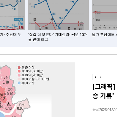
가계·주담대 두
'집값 더 오른다' 기대심리…4년 10개
물가 부담에도 
월 만에 최고
[그래픽]
승 기류'
등록 2026.04.30 1