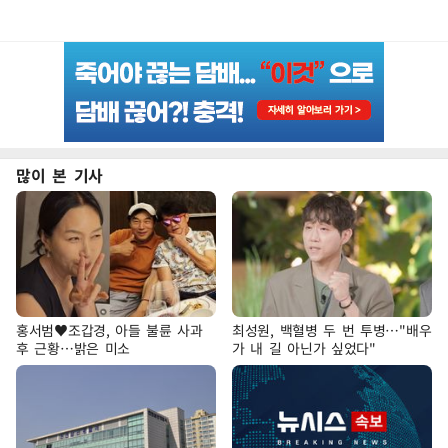
많이 본 기사
홍서범♥조갑경, 아들 불륜 사과
최성원, 백혈병 두 번 투병…"배우
후 근황…밝은 미소
가 내 길 아닌가 싶었다"