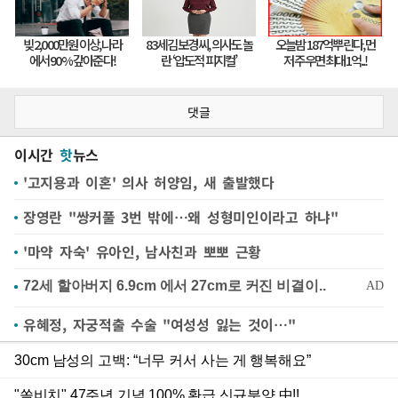
댓글
이시간
핫
뉴스
'고지용과 이혼' 의사 허양임, 새 출발했다
장영란 "쌍커풀 3번 밖에…왜 성형미인이라고 하냐"
'마약 자숙' 유아인, 남사친과 뽀뽀 근황
유혜정, 자궁적출 수술 "여성성 잃는 것이…"