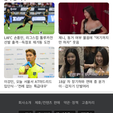
LAFC 손흥민, 리그스컵 톨루카전
제니, 동거 여부 물음에 "여기까지
선발 출격…득점포 재가동 도전
만 하자" 웃음
이강인, 오늘 서울서 AT마드리드
18살 차 장기하와 연애 중 윤가
입단식…'전례 없는 특급대우'
이…갑자기 단발머리
회사소개
제휴/컨텐츠 판매
약관·정책
고충처리