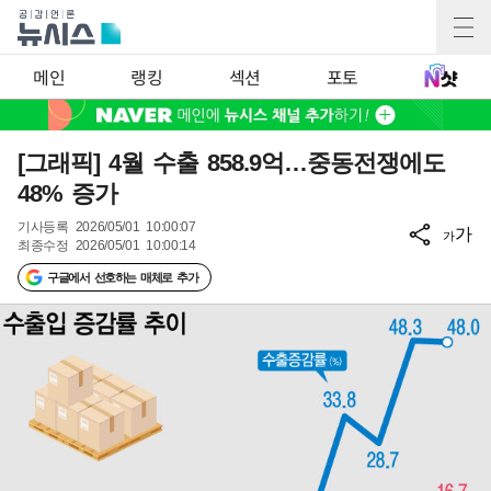
메인
랭킹
섹션
포토
[그래픽] 4월 수출 858.9억…중동전쟁에도
48% 증가
기사등록
2026/05/01 10:00:07
가
가
최종수정
2026/05/01 10:00:14
구글에서 선호하는 매체로 추가