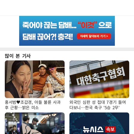
많이 본 기사
홍서범♥조갑경, 아들 불륜 사과
외국인 심판 성 접대 7경기 들여
후 근황…밝은 미소
다보니…한국 축구 '5승 2무'