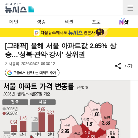
메인
랭킹
섹션
포토
[그래픽] 올해 서울 아파트값 2.65% 상
승…'성북·관악·강서' 상위권
기사등록
2026/05/02 09:30:12
가
가
구글에서 선호하는 매체로 추가