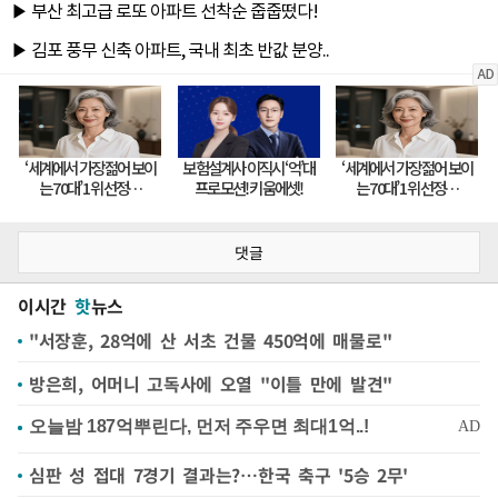
댓글
이시간
핫
뉴스
"서장훈, 28억에 산 서초 건물 450억에 매물로"
방은희, 어머니 고독사에 오열 "이틀 만에 발견"
심판 성 접대 7경기 결과는?…한국 축구 '5승 2무'