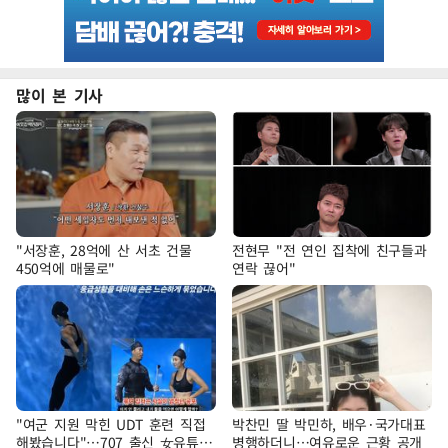
많이 본 기사
"서장훈, 28억에 산 서초 건물
전현무 "전 연인 집착에 친구들과
450억에 매물로"
연락 끊어"
"여군 지원 막힌 UDT 훈련 직접
박찬민 딸 박민하, 배우·국가대표
해봤습니다"…707 출신 女유튜버
병행하더니…여유로운 근황 공개