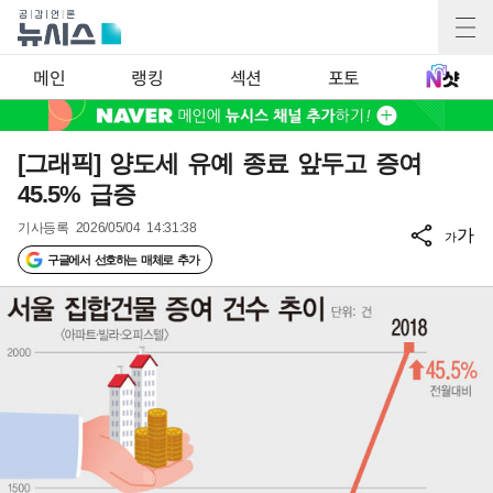
메인
랭킹
섹션
포토
[그래픽] 양도세 유예 종료 앞두고 증여
45.5% 급증
기사등록
2026/05/04 14:31:38
가
가
구글에서 선호하는 매체로 추가