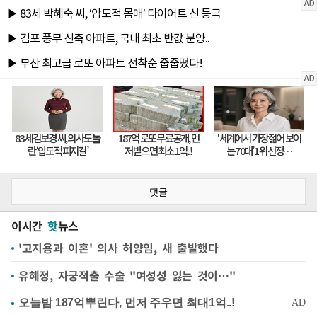
댓글
이시간
핫
뉴스
'고지용과 이혼' 의사 허양임, 새 출발했다
유혜정, 자궁적출 수술 "여성성 잃는 것이…"