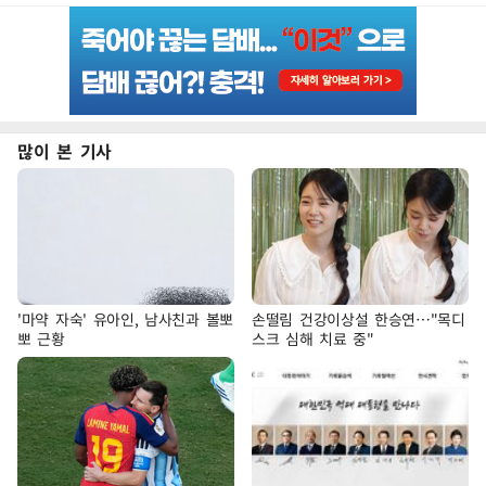
많이 본 기사
'마약 자숙' 유아인, 남사친과 볼뽀
손떨림 건강이상설 한승연…"목디
뽀 근황
스크 심해 치료 중"