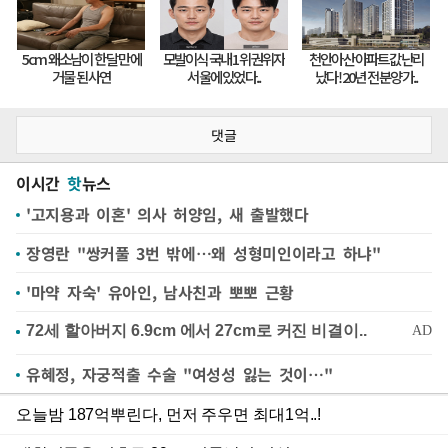
댓글
이시간
핫
뉴스
'고지용과 이혼' 의사 허양임, 새 출발했다
장영란 "쌍커풀 3번 밖에…왜 성형미인이라고 하냐"
'마약 자숙' 유아인, 남사친과 뽀뽀 근황
유혜정, 자궁적출 수술 "여성성 잃는 것이…"