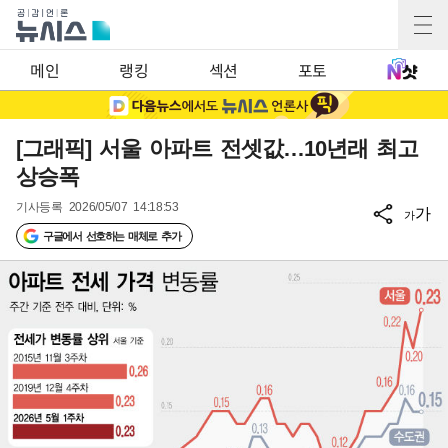
메인
랭킹
섹션
포토
[그래픽] 서울 아파트 전셋값…10년래 최고
상승폭
기사등록
2026/05/07 14:18:53
가
가
구글에서 선호하는 매체로 추가