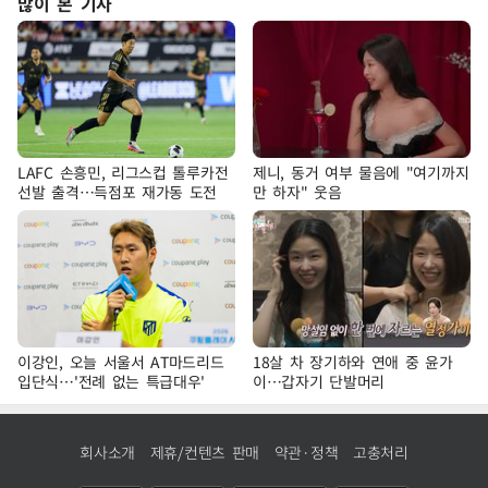
많이 본 기사
LAFC 손흥민, 리그스컵 톨루카전
제니, 동거 여부 물음에 "여기까지
선발 출격…득점포 재가동 도전
만 하자" 웃음
이강인, 오늘 서울서 AT마드리드
18살 차 장기하와 연애 중 윤가
입단식…'전례 없는 특급대우'
이…갑자기 단발머리
회사소개
제휴/컨텐츠 판매
약관·정책
고충처리