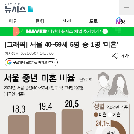
메인
랭킹
섹션
포토
[그래픽] 서울 40~59세 5명 중 1명 '미혼'
기사등록
2026/05/07 14:57:00
가
가
구글에서 선호하는 매체로 추가