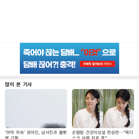
많이 본 기사
'마약 자숙' 유아인, 남사친과 볼뽀
손떨림 건강이상설 한승연…"목디
뽀 근황
스크 심해 치료 중"