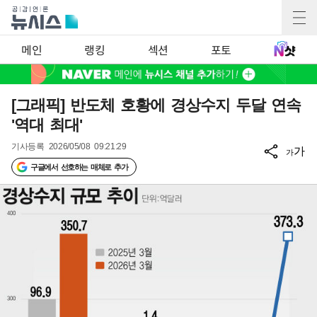
메인
랭킹
섹션
포토
[그래픽] 반도체 호황에 경상수지 두달 연속
'역대 최대'
기사등록
2026/05/08 09:21:29
가
가
구글에서 선호하는 매체로 추가