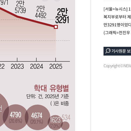
[서울=뉴시스] 
선제 대응"
복지부로부터 제출
만3291명이었다
(그래픽=전진우
쳐
Copyright © N
기소
수…이병태