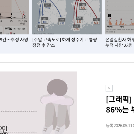
쳐
 8건…추정 사망
[주말 고속도로] 하계 성수기 교통량
온열질환자 하루 
기소
정점 후 감소
누적 사망 23명
수…이병태
지(종합)
0.3만개
 4.1%로
[그래픽]
고 과감히
86%는 
쪽 아웃바운
지역 선포
등록 2026.05.11 0
 못 갈 수