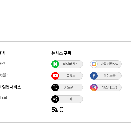
휴사
뉴시스 구독
통신
네이버 채널
다음 언론사픽
華通訊
유튜브
페이스북
바일앱서비스
X (트위터)
인스타그램
roid
스레드
S