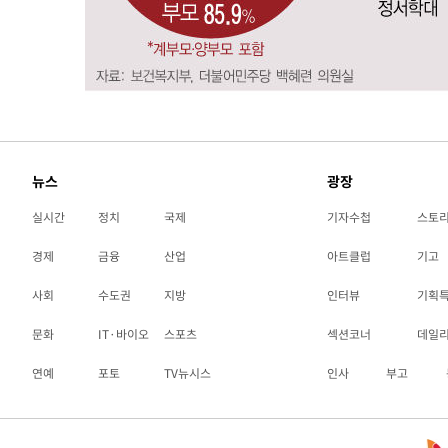
뉴스
광장
실시간
정치
국제
기자수첩
스토
경제
금융
산업
아트클럽
기고
사회
수도권
지방
인터뷰
기획
문화
IT·바이오
스포츠
섹션코너
데일
연예
포토
TV뉴시스
인사
부고