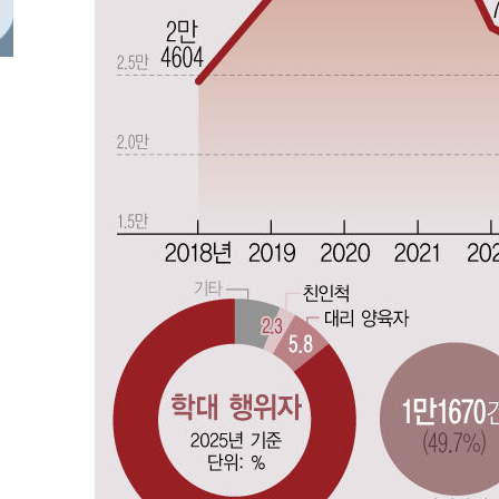
도
47분 전 >
낮 최고 37도 찜통더위…곳곳 소나기·강원 많은 비[내일날씨]
1시간 전 >
SK하이닉스, 용인·청주 팹에 54조 투자…"AI 메모리 수요 
2시간 전 >
여자배구 이재영·이다영 자매, 아제르바이잔 투란VC 입단
2시간 전 >
외국인 심판 성 접대 7경기 들여다보니…한국 축구 '5승 2무'
2시간 전 >
[속보]코스닥, 2.86포인트(0.36%) 내린 798.81마감
2시간 전 >
[속보]코스피, 6200선 약보합…0.60% 내린 6258.77에 마
2시간 전 >
[속보]원·달러 환율, 7.7원 내린 1416.1원 마감
2시간 전 >
[속보] 노원서 40.1도 관측…서울, 2018년 이후 첫 40도
3시간 전 >
[속보]종합특검, '계엄 수용공간 확보' 신용해 前교정본부장 
3시간 전 >
외신들도 주목한 韓축구 파문…"국민적 공분에 수사 재개"
3시간 전 >
11시간 압수수색에 성접대 파문까지…'쑥대밭' 된 축구협회
3시간 전 >
[속보]규제합리화위원회 부위원장에 김태유 서울대 공대 교
후임