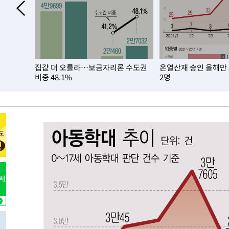
2시간 전 >
[속보]코스닥, 2.86포인트(0.36%) 내린 798.81마감
2시간 전 >
[속보]코스피, 6200선 약보합…0.60% 내린 6258.77에 마
2시간 전 >
[속보]원·달러 환율, 7.7원 내린 1416.1원 마감
2시간 전 >
[속보] 노원서 40.1도 관측…서울, 2018년 이후 첫 40도
집값 더 오를라…보금자리론 수도권
온열산재 승인 올해만
3시간 전 >
[속보]종합특검, '계엄 수용공간 확보' 신용해 前교정본부장 
비중 48.1%
2명
3시간 전 >
외신들도 주목한 韓축구 파문…"국민적 공분에 수사 재개"
3시간 전 >
11시간 압수수색에 성접대 파문까지…'쑥대밭' 된 축구협회
3시간 전 >
[속보]규제합리화위원회 부위원장에 김태유 서울대 공대 교
후임
-16136초 전 >
이강인, 폭염 속 AT마드리드 첫 훈련…80명 식사 대접까
-13275초 전 >
미 사업체 일자리, 7월에 2.3만개 순감하고 그 전 2개월 1
하향수정 (2보)
-12723초 전 >
[속보] 미 사업체, 일자리 7월에 2.3만 개 줄어…실업률은
↓
-8586초 전 >
[속보]이 대통령 "부동산 공급 기존 사고방식 매달리지 말
실천"
-7671초 전 >
이란, "오만과 '중앙 단일 루트' 합의…북쪽 인바운드·남
드는 임시"
12분 전 >
"낮 기온 소폭 하락"…수도권 폭염중대경보, 폭염경보로 하향
13분 전 >
[속보]이 대통령, '호우피해' 안동·의성 관할 4개 면 특별재난
13분 전 >
[단독]중수청 지원 검사들, 정원 초과 시 낮은 계급 임용…희망지