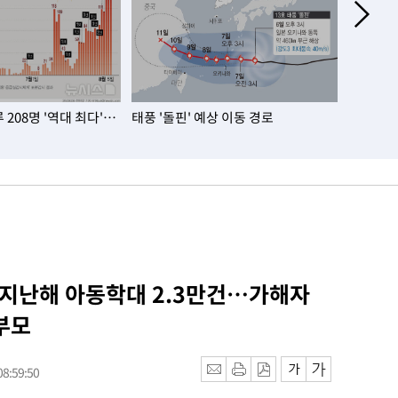
208명 '역대 최다'…
태풍 '돌핀' 예상 이동 경로
서울 아파
대…노원·
 지난해 아동학대 2.3만건…가해자
부모
8:59:50