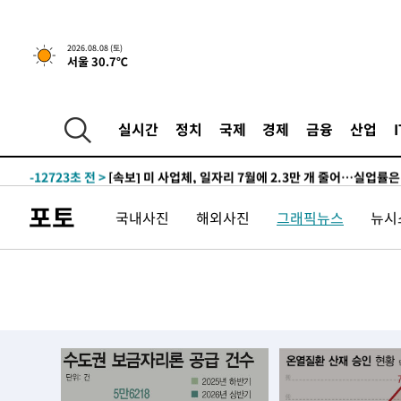
2026.08.08 (토)
서울 30.7℃
3시간 전 >
[속보]규제합리화위원회 부위원장에 김태유 서울대 공대 교
후임
-16136초 전 >
이강인, 폭염 속 AT마드리드 첫 훈련…80명 식사 대접까
실시간
정치
국제
경제
금융
산업
-13275초 전 >
미 사업체 일자리, 7월에 2.3만개 순감하고 그 전 2개월 1
하향수정 (2보)
-12723초 전 >
[속보] 미 사업체, 일자리 7월에 2.3만 개 줄어…실업률은
↓
-8586초 전 >
[속보]이 대통령 "부동산 공급 기존 사고방식 매달리지 말
포토
국내사진
해외사진
그래픽뉴스
뉴시스
실천"
-7671초 전 >
이란, "오만과 '중앙 단일 루트' 합의…북쪽 인바운드·남
드는 임시"
12분 전 >
"낮 기온 소폭 하락"…수도권 폭염중대경보, 폭염경보로 하향
13분 전 >
[속보]이 대통령, '호우피해' 안동·의성 관할 4개 면 특별재난
13분 전 >
[단독]중수청 지원 검사들, 정원 초과 시 낮은 계급 임용…희망지
도
47분 전 >
낮 최고 37도 찜통더위…곳곳 소나기·강원 많은 비[내일날씨]
1시간 전 >
SK하이닉스, 용인·청주 팹에 54조 투자…"AI 메모리 수요 
2시간 전 >
여자배구 이재영·이다영 자매, 아제르바이잔 투란VC 입단
2시간 전 >
외국인 심판 성 접대 7경기 들여다보니…한국 축구 '5승 2무'