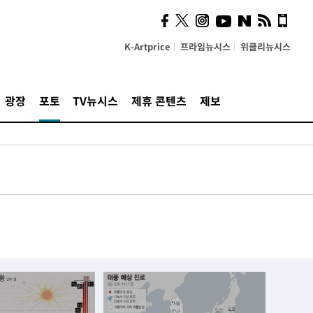
K-Artprice
프라임뉴시스
위클리뉴시스
광장
포토
TV뉴시스
제휴 콘텐츠
제보