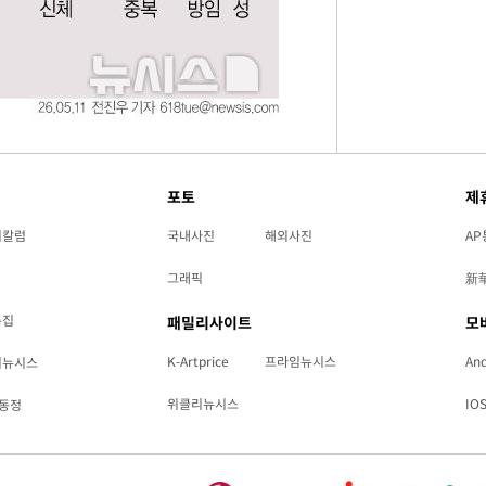
포토
제
리칼럼
국내사진
해외사진
AP
그래픽
新
특집
패밀리사이트
모
K-Artprice
프라임뉴시스
And
리뉴시스
위클리뉴시스
IO
동정