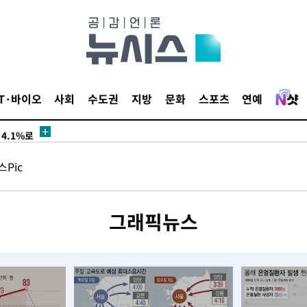
수…이병태
지(종합)
IT·바이오
사회
수도권
지방
문화
스포츠
연예
0.3만개
 4.1%로
고 과감히
Pic
쪽 아웃바운
지역 선포
그래픽뉴스
 못 갈 수
선제 대응"