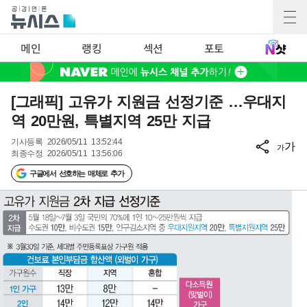
메인
랭킹
섹션
포토
[그래픽] 고유가 지원금 선정기준 …우대지
역 20만원, 특별지역 25만 지급
기사등록
2026/05/11 13:52:44
가
가
최종수정
2026/05/11 13:56:06
구글에서 선호하는 매체로 추가