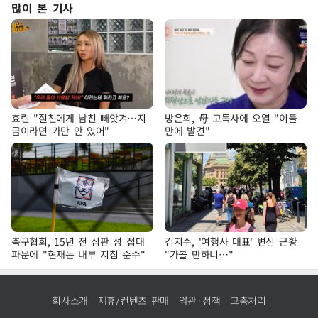
많이 본 기사
효린 "절친에게 남친 빼앗겨…지
방은희, 母 고독사에 오열 "이틀
금이라면 가만 안 있어"
만에 발견"
축구협회, 15년 전 심판 성 접대
김지수, '여행사 대표' 변신 근황
파문에 "현재는 내부 지침 준수"
"가볼 만하니…"
회사소개
제휴/컨텐츠 판매
약관·정책
고충처리