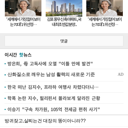
댓글
이시간
핫
뉴스
방은희, 母 고독사에 오열 "이틀 만에 발견"
한국 떠난 김지수, 프라하 여행사 차렸다더니…
학폭 논란 지수, 필리핀서 몰라보게 달라진 근황
이승기 "구속 차가원, 105억 전세금 편취 사기"