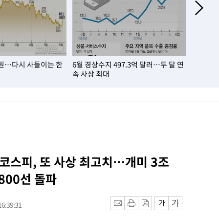
만원…다시 사들이는 한
6월 경상수지 497.3억 달러…두 달 연
7월 열대
속 사상 최대
일 연속
 코스피, 또 사상 최고치…개미 3조
800선 돌파
6:39:31