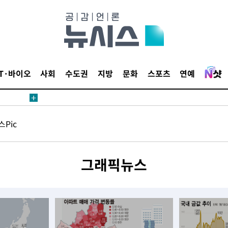
등 압수수색
태세 강
IT·바이오
사회
수도권
지방
문화
스포츠
연예
Pic
어"
그래픽뉴스
·당황'
'
 혐의
감