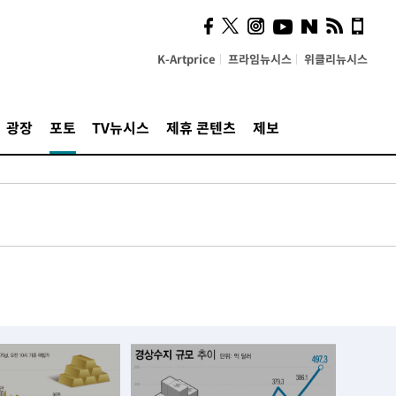
K-Artprice
프라임뉴시스
위클리뉴시스
광장
포토
TV뉴시스
제휴 콘텐츠
제보