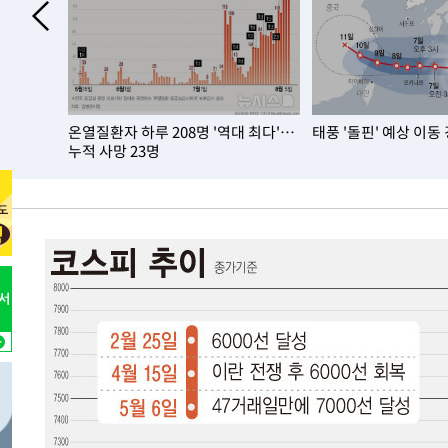
-23448초 전 >
[속보]원·달러 환율, 0.7원 내린 1423.8원 마감
-21047초 전 >
"여기 떨어졌다"…다누리, 스페이스X 로켓 달 충돌 흔적
-18092초 전 >
손흥민, 5경기 연속골 실패…LAFC는 승부차기 끝 과달
-10693초 전 >
내일까지 39도 '펄펄'…기상청 "태풍 지나며 폭염 잠시 
온열질환자 하루 208명 '역대 최다'…
태풍 '돌핀' 예상 이동
-10330초 전 >
트럼프, 한국계 진보 주지사 후보 맹공…"공산주의가 최대
누적 사망 23명
-10308초 전 >
"美간섭에 합의 지연"…트럼프, '이란 호르무즈 통제권'
-6828초 전 >
[속보]산업장관 "李정부, 원전 반대 안해…안정 전력 위해
-5525초 전 >
[속보]경찰, '홍명보 선임 논란' 대한축구협회·축구회관 
-31728초 전 >
[속보]합참 "北 발사체는 단거리탄도미사일…감시·경계
화"
-31476초 전 >
日방위성, 北이 동해로 쏜 발사체는 탄도미사일 가능성
-29906초 전 >
[속보] SKT, 에이닷 서비스 장애 발생…"원인 파악 중"
-29312초 전 >
[속보]합참 "북, 동해상으로 미상 발사체 발사"
-28708초 전 >
'낮 최고 39도' 불볕더위…한밤 열대야도 계속[내일날씨]
-28667초 전 >
[속보]7~9일 프로야구 3연전도 폭염 취소…11일 재개
-28329초 전 >
"韓 외환시장 개입 관측 배경엔 美의 대한국 무역적자 있
-28156초 전 >
'월드컵 탈락 후폭풍' 축구협회…초유의 압수수색에 '충격