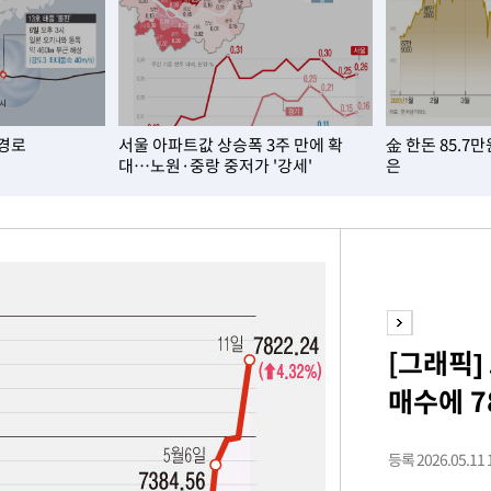
 포착
라하라 격파
꺾인다"
 경로
서울 아파트값 상승폭 3주 만에 확
金 한돈 85.7
 위협"
대…노원·중랑 중저가 '강세'
은
 수용할까
 불가피"
등 압수수색
태세 강
[그래픽]
매수에 7
어"
등록 2026.05.11 1
·당황'