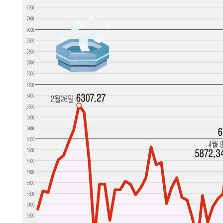
-27996초 전 >
서울 낮 37.9도, 올여름 최고치 경신…영등포 순간 '40도
-27558초 전 >
[속보]종합특검, 대검 추가 압수수색…내란 중요임무종사
-23653초 전 >
[속보]코스닥, 800p 회복…0.26% 오른 801.67 마감
-23583초 전 >
[속보]코스피, 301.88포인트(4.58%) 내린 6296.38 마
-23448초 전 >
[속보]원·달러 환율, 0.7원 내린 1423.8원 마감
-21047초 전 >
"여기 떨어졌다"…다누리, 스페이스X 로켓 달 충돌 흔적
-18092초 전 >
손흥민, 5경기 연속골 실패…LAFC는 승부차기 끝 과달
-10693초 전 >
내일까지 39도 '펄펄'…기상청 "태풍 지나며 폭염 잠시 
-10330초 전 >
트럼프, 한국계 진보 주지사 후보 맹공…"공산주의가 최대
-10308초 전 >
"美간섭에 합의 지연"…트럼프, '이란 호르무즈 통제권'
-6828초 전 >
[속보]산업장관 "李정부, 원전 반대 안해…안정 전력 위해
-5525초 전 >
[속보]경찰, '홍명보 선임 논란' 대한축구협회·축구회관 