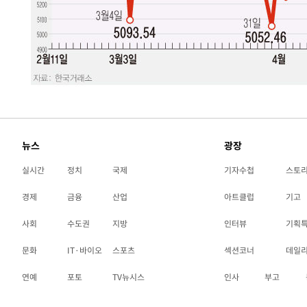
뉴스
광장
실시간
정치
국제
기자수첩
스토
경제
금융
산업
아트클럽
기고
사회
수도권
지방
인터뷰
기획
문화
IT·바이오
스포츠
섹션코너
데일
연예
포토
TV뉴시스
인사
부고