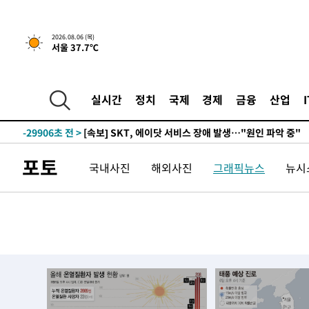
2026.08.06 (목)
서울 37.7℃
-5525초 전 >
[속보]경찰, '홍명보 선임 논란' 대한축구협회·축구회관 
-31728초 전 >
[속보]합참 "北 발사체는 단거리탄도미사일…감시·경계
실시간
정치
국제
경제
금융
산업
화"
-31476초 전 >
日방위성, 北이 동해로 쏜 발사체는 탄도미사일 가능성
-29906초 전 >
[속보] SKT, 에이닷 서비스 장애 발생…"원인 파악 중"
-29312초 전 >
[속보]합참 "북, 동해상으로 미상 발사체 발사"
포토
국내사진
해외사진
그래픽뉴스
뉴시스
-28708초 전 >
'낮 최고 39도' 불볕더위…한밤 열대야도 계속[내일날씨]
-28667초 전 >
[속보]7~9일 프로야구 3연전도 폭염 취소…11일 재개
-28329초 전 >
"韓 외환시장 개입 관측 배경엔 美의 대한국 무역적자 있
-28156초 전 >
'월드컵 탈락 후폭풍' 축구협회…초유의 압수수색에 '충격
-27996초 전 >
서울 낮 37.9도, 올여름 최고치 경신…영등포 순간 '40도
-27558초 전 >
[속보]종합특검, 대검 추가 압수수색…내란 중요임무종사
-23653초 전 >
[속보]코스닥, 800p 회복…0.26% 오른 801.67 마감
-23583초 전 >
[속보]코스피, 301.88포인트(4.58%) 내린 6296.38 마