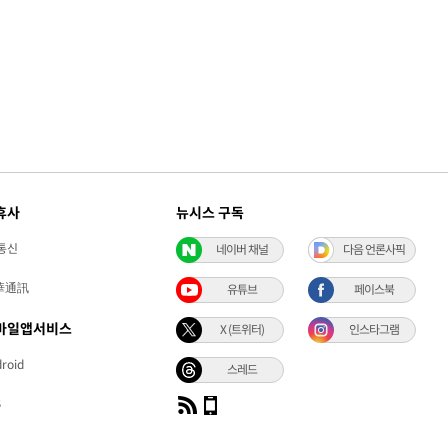
휴사
뉴시스 구독
통신
네이버 채널
다음 언론사픽
華通訊
유튜브
페이스북
바일앱서비스
X (트위터)
인스타그램
roid
스레드
S