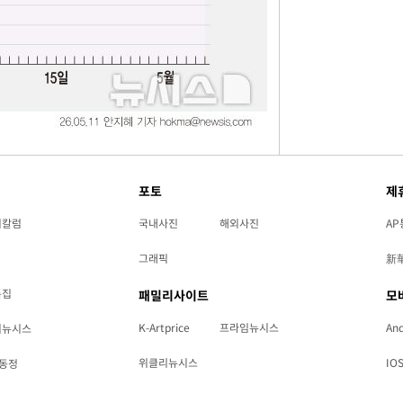
포토
제
리칼럼
국내사진
해외사진
AP
그래픽
新
특집
패밀리사이트
모
K-Artprice
프라임뉴시스
And
리뉴시스
위클리뉴시스
IO
동정