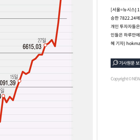
'
[서울=뉴시스] 1
 혐의
승한 7822.24
개인 투자자들은
감
인들은 하루만에 
혜 기자)
hokma
 포착
라하라 격파
꺾인다"
 위협"
Copyright © N
 수용할까
 불가피"
등 압수수색