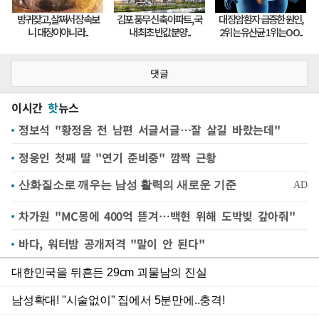
댓글
이시간
핫
뉴스
정보석 "황정음 전 남편 서글서글…잘 살길 바랐는데"
정웅인 첫째 딸 "연기 준비중" 깜짝 근황
차가원 "MC몽에 400억 뜯겨…백현 위해 도박빚 갚아줘"
바다, 워터밤 공개저격 "말이 안 된다"