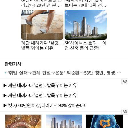
관련기사
'취업 실패→관계 단절→은둔' 악순환…53만 청년, 평생 고립 우려[미래세대가 병들고 있다⑥]