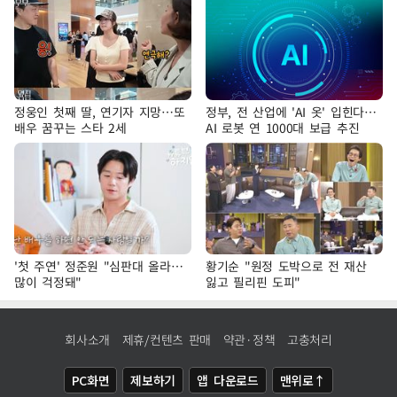
정웅인 첫째 딸, 연기자 지망…또
정부, 전 산업에 'AI 옷' 입힌다…
배우 꿈꾸는 스타 2세
AI 로봇 연 1000대 보급 추진
'첫 주연' 정준원 "심판대 올라…
황기순 "원정 도박으로 전 재산
많이 걱정돼"
잃고 필리핀 도피"
회사소개
제휴/컨텐츠 판매
약관·정책
고충처리
PC화면
제보하기
앱 다운로드
맨위로↑