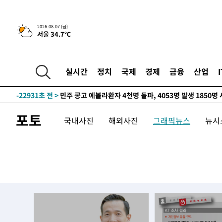
2026.08.07 (금)
서울 34.7℃
-5267초 전 >
[속보] 뉴욕증시, 일제 하락 마감…나스닥 0.06%↓
-29305초 전 >
[속보] 7월 중국 수출 23.9%↑ 수입 27.5%↑…무역총
25.3%↑
-26465초 전 >
[속보]'채상병 순직 책임' 임성근, 항소심도 징역 3년
실시간
정치
국제
경제
금융
산업
-26331초 전 >
[속보]종합특검, '관저이전 봐주기 감사' 유병호 구속기소
-22931초 전 >
민주 콩고 에볼라환자 4천명 돌파, 4053명 발생 1850명
-22181초 전 >
[속보]'300억원대 사기 혐의' 차가원 대표 구속 송치
포토
국내사진
해외사진
그래픽뉴스
뉴시스
-21375초 전 >
"미 전국적 살모네라 식중독 원인은 멕시코산 할라피뇨"--
-19888초 전 >
[속보]경찰·노동부, HL만도 평택사업장 끼임 사망 관련
-19769초 전 >
[속보]합수본, '투표율 허위 입력' 중앙·서울·경기도 선관
압수수색
-19524초 전 >
[속보]원·달러 환율, 오전 9시 1423.8원
-19320초 전 >
[속보]삼성전자·SK하이닉스 동반 강보합…1%대 상승 
-19306초 전 >
[속보]코스닥, 5.95포인트(0.74%) 상승한 807.62개장
-19274초 전 >
[속보]코스피, 6300선 재탈환…1.09% 오른 6365.07 
-16439초 전 >
시리아 다마스쿠스 교외에서 미니버스 폭발.. 14명 부상, 