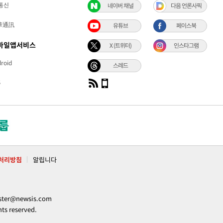
통신
네이버 채널
다음 언론사픽
華通訊
유튜브
페이스북
바일앱서비스
X (트위터)
인스타그램
roid
스레드
S
처리방침
알립니다
ter@newsis.com
 reserved.