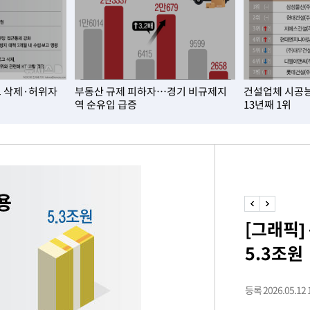
에서 두차
0일 후 발
그 삭제·허위자
부동산 규제 피하자…경기 비규제지
건설업체 시공
역 순유입 급증
13년째 1위
액
 사망
 CDC
[그래픽]
 압수수색
5.3조원
위 등 9곳
출발
등록 2026.05.12 1