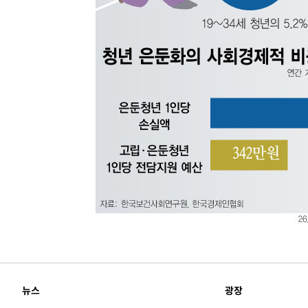
-19274초 전 >
[속보]코스피, 6300선 재탈환…1.09% 오른 6365.07 
-16439초 전 >
시리아 다마스쿠스 교외에서 미니버스 폭발.. 14명 부상, 
태
-15737초 전 >
입추에도 극한더위…서울 낮 39도 '폭염중대경보'
-10701초 전 >
이란, 호르무즈서 "적국 목표물들"과 대치로 남부 케슘섬
례 큰 폭발음
-9416초 전 >
[속보]美, 폴리실리콘 수입 규제…파생제품 15% 관세, 12
효
-7567초 전 >
[속보]트럼프, 美 원정출산 금지 행정명령 서명
-5267초 전 >
[속보] 뉴욕증시, 일제 하락 마감…나스닥 0.06%↓
뉴스
광장