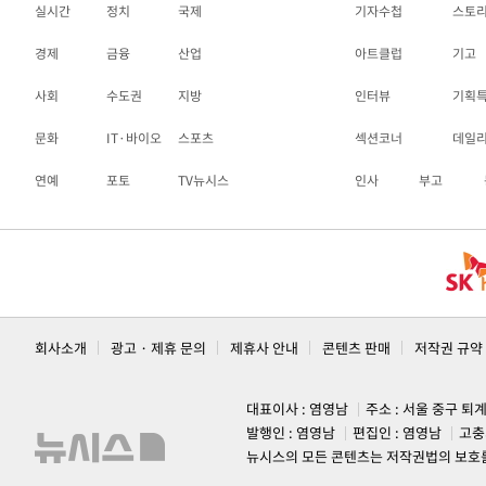
실시간
정치
국제
기자수첩
스토
경제
금융
산업
아트클럽
기고
사회
수도권
지방
인터뷰
기획
문화
IT·바이오
스포츠
섹션코너
데일
연예
포토
TV뉴시스
인사
부고
회사소개
광고 · 제휴 문의
제휴사 안내
콘텐츠 판매
저작권 규약
대표이사 : 염영남
주소 : 서울 중구 퇴
발행인 : 염영남
편집인 : 염영남
고충
뉴시스의 모든 콘텐츠는 저작권법의 보호를 받는 바