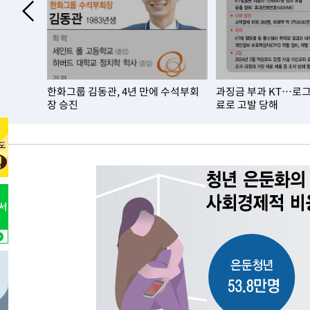
태
-15737초 전 >
입추에도 극한더위…서울 낮 39도 '폭염중대경보'
-10701초 전 >
이란, 호르무즈서 "적국 목표물들"과 대치로 남부 케슘섬
례 큰 폭발음
-9416초 전 >
[속보]美, 폴리실리콘 수입 규제…파생제품 15% 관세, 12
효
-7567초 전 >
[속보]트럼프, 美 원정출산 금지 행정명령 서명
랑구 상승
한화그룹 김동관, 4년 만에 수석부회
과징금 부과 KT…로
-5267초 전 >
[속보] 뉴욕증시, 일제 하락 마감…나스닥 0.06%↓
장 승진
료로 고발 당해
-29305초 전 >
[속보] 7월 중국 수출 23.9%↑ 수입 27.5%↑…무역총
25.3%↑
-26465초 전 >
[속보]'채상병 순직 책임' 임성근, 항소심도 징역 3년
-26331초 전 >
[속보]종합특검, '관저이전 봐주기 감사' 유병호 구속기소
-22931초 전 >
민주 콩고 에볼라환자 4천명 돌파, 4053명 발생 1850명
-22181초 전 >
[속보]'300억원대 사기 혐의' 차가원 대표 구속 송치
-21375초 전 >
"미 전국적 살모네라 식중독 원인은 멕시코산 할라피뇨"--
-19888초 전 >
[속보]경찰·노동부, HL만도 평택사업장 끼임 사망 관련
-19769초 전 >
[속보]합수본, '투표율 허위 입력' 중앙·서울·경기도 선관
압수수색
-19524초 전 >
[속보]원·달러 환율, 오전 9시 1423.8원
-19320초 전 >
[속보]삼성전자·SK하이닉스 동반 강보합…1%대 상승 
-19306초 전 >
[속보]코스닥, 5.95포인트(0.74%) 상승한 807.62개장