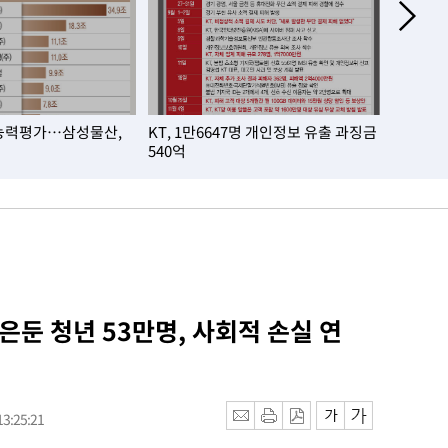
능력평가…삼성물산,
KT, 1만6647명 개인정보 유출 과징금
삼성전자,
540억
최대'
 은둔 청년 53만명, 사회적 손실 연
3:25:21