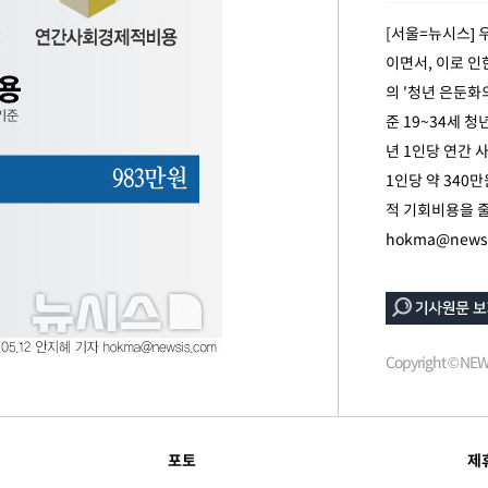
개장
[서울=뉴시스] 우
3명은 중
이면서, 이로 인
의 '청년 은둔화
에서 두차
준 19~34세 청
0일 후 발
년 1인당 연간 
1인당 약 340
적 기회비용을 줄
hokma@newsi
Copyright © N
포토
제