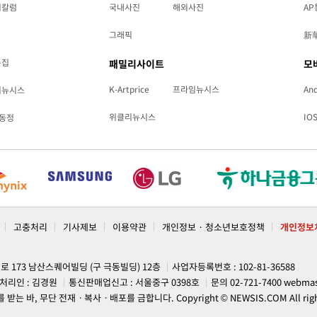
리칼럼
국내사진
해외사진
AP
그래픽
新
특집
패밀리사이트
모
K-Artprice
프라임뉴시스
And
리뉴시스
위클리뉴시스
IO
동정
고충처리
기사제보
이용약관
개인정보 · 청소년보호정책
개인정보
계로 173 남산스퀘어빌딩 (구 극동빌딩) 12층
사업자등록번호 : 102-81-36588
처리인 : 김경원
통신판매업신고 : 서울중구 0398호
문의 02-721-7400
webmas
, 무단 전재ㆍ복사ㆍ배포를 금합니다. Copyright © NEWSIS.COM All rights