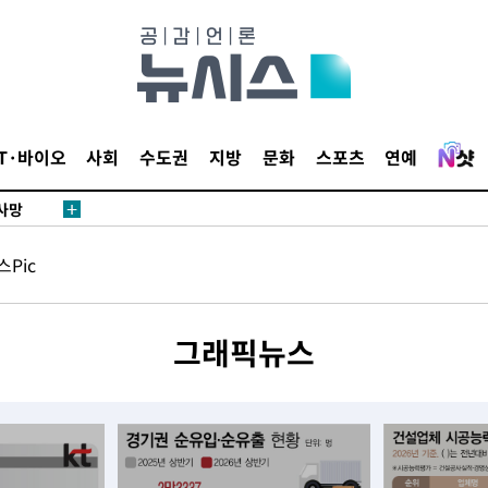
액
IT·바이오
사회
수도권
지방
문화
스포츠
연예
 사망
Pic
 CDC
 압수수색
위 등 9곳
그래픽뉴스
출발
개장
3명은 중