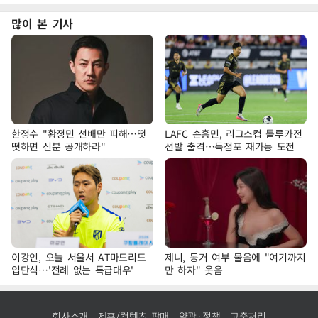
많이 본 기사
한정수 "황정민 선배만 피해…떳
LAFC 손흥민, 리그스컵 톨루카전
떳하면 신분 공개하라"
선발 출격…득점포 재가동 도전
이강인, 오늘 서울서 AT마드리드
제니, 동거 여부 물음에 "여기까지
입단식…'전례 없는 특급대우'
만 하자" 웃음
회사소개
제휴/컨텐츠 판매
약관·정책
고충처리