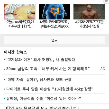
댓글
이시간
핫
뉴스
'고지용과 이혼' 의사 허양임, 새 출발했다
'마약 자숙' 유아인, 남사친과 뽀뽀 근황
다이어트 주사 맞은 이순실 "10개월만에 45㎏ 감량"
유혜정, 자궁적출 수술 "여성성 잃는 것이…"