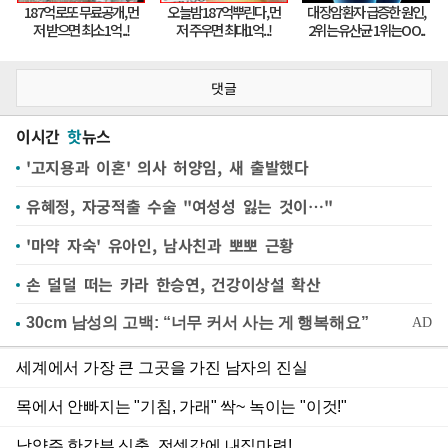
댓글
이시간
핫
뉴스
'고지용과 이혼' 의사 허양임, 새 출발했다
유혜정, 자궁적출 수술 "여성성 잃는 것이…"
'마약 자숙' 유아인, 남사친과 뽀뽀 근황
손 덜덜 떠는 카라 한승연, 건강이상설 확산