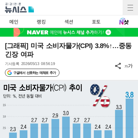
메인
랭킹
섹션
포토
[그래픽] 미국 소비자물가(CPI) 3.8%↑…중동
긴장 여파
기사등록
2026/05/13 08:56:19
가
가
구글에서 선호하는 매체로 추가