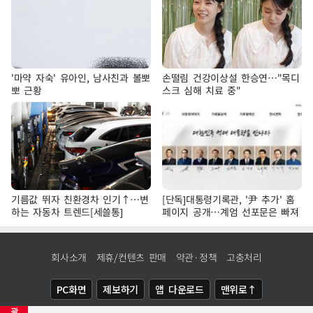
'마약 자숙' 유아인, 남사친과 볼뽀
손떨림 건강이상설 한승연…"목디
뽀 근황
스크 심해 치료 중"
기름값 뛰자 친환경차 인기↑…변
[단독]대통령기록관, '尹 추가' 홈
하는 자동차 트렌드[세쓸통]
페이지 공개…계엄 선포문은 빠져
회사소개
제휴/컨텐츠 판매
약관·정책
고충처리
PC화면
제보하기
앱 다운로드
맨위로↑
광