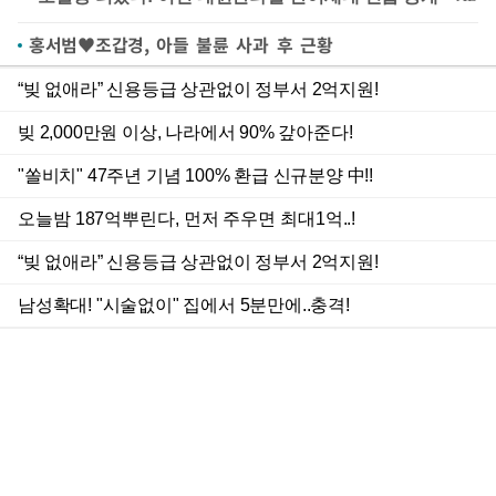
홍서범♥조갑경, 아들 불륜 사과 후 근황