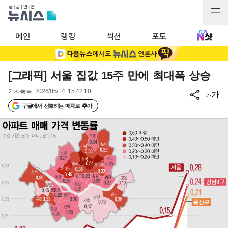
메인
랭킹
섹션
포토
[그래픽] 서울 집값 15주 만에 최대폭 상승
기사등록
2026/05/14 15:42:10
가
가
구글에서 선호하는 매체로 추가