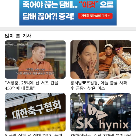
많이 본 기사
"서장훈, 28억에 산 서초 건물
홍서범♥조갑경, 아들 불륜 사과
450억에 매물로"
후 근황…밝은 미소
외국인 심판 성 접대 7경기 들여
SK하이닉스, 주당 375원 분기배당