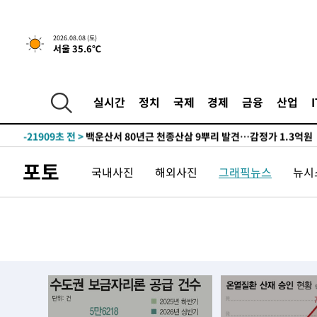
2026.08.08 (토)
서울 35.6℃
2시간 전 >
[속보]뉴욕증시 상승 마감…S&P 0.6% 나스닥 1.3%↑
-31857초 전 >
온열질환 사망자 3명 늘어…누적 환자 3000명 돌파
실시간
정치
국제
경제
금융
산업
-25802초 전 >
강릉에 시간당 81.4㎜ 물폭탄…도로 잠기고 담벼락 붕괴
-21909초 전 >
백운산서 80년근 천종산삼 9뿌리 발견…감정가 1.3억원
-19619초 전 >
선재도서 해루질 나섰다 실종 60대, 닷새 만에 숨진 채 발
포토
국내사진
해외사진
그래픽뉴스
뉴시스
-17153초 전 >
남자 농구, 나고야 아시안게임서 '홈팀' 일본과 한일전
-16529초 전 >
여수 오동도 해상서 모터보트 전복…1명 사망·1명 실종
-12756초 전 >
극한폭염 한풀 꺾이지만…'낮 최고 35도' 무더위, 열대야
주 날씨]
-9774초 전 >
축구협회 "압수수색·성접대 논란 사과…쇄신의 기회로 삼
-8291초 전 >
[속보]'압수수색·성접대 논란' 축구협회 "실망과 걱정 안
송"
51분 전 >
'최고 37도' 폭염 지속…강원동해안 최대 150㎜ 비
2시간 전 >
[속보]뉴욕증시 상승 마감…S&P 0.6% 나스닥 1.3%↑
-31857초 전 >
온열질환 사망자 3명 늘어…누적 환자 3000명 돌파