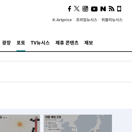
K-Artprice
프라임뉴시스
위클리뉴시스
광장
포토
TV뉴시스
제휴 콘텐츠
제보