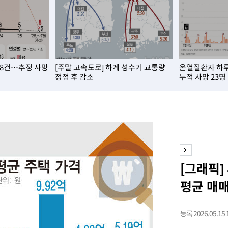
견
 8건…추정 사망
[주말 고속도로] 하계 성수기 교통량
온열질환자 하루 
정점 후 감소
누적 사망 23명
 계속[다음
겠다"
겨드려 죄
[그래픽]
평균 매매
등록 2026.05.15 1