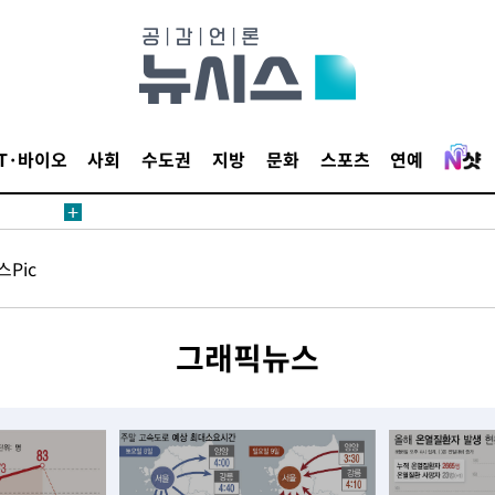
IT·바이오
사회
수도권
지방
문화
스포츠
연예
견
Pic
 계속[다음
그래픽뉴스
겠다"
겨드려 죄