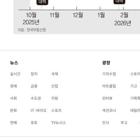
뉴스
광장
실시간
정치
국제
기자수첩
스토
경제
금융
산업
아트클럽
기고
사회
수도권
지방
인터뷰
기획
문화
IT·바이오
스포츠
섹션코너
데일
연예
포토
TV뉴시스
인사
부고