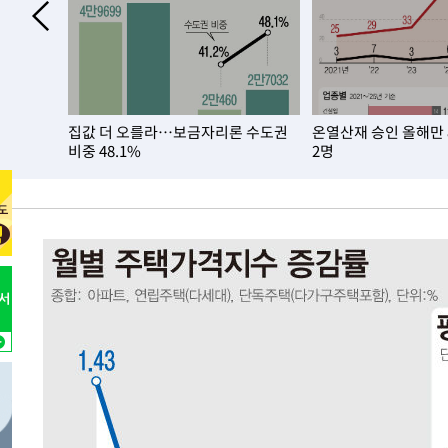
-25802초 전 >
강릉에 시간당 81.4㎜ 물폭탄…도로 잠기고 담벼락 붕괴
-21909초 전 >
백운산서 80년근 천종산삼 9뿌리 발견…감정가 1.3억원
-19619초 전 >
선재도서 해루질 나섰다 실종 60대, 닷새 만에 숨진 채 발
-17153초 전 >
남자 농구, 나고야 아시안게임서 '홈팀' 일본과 한일전
집값 더 오를라…보금자리론 수도권
온열산재 승인 올해만
-16529초 전 >
여수 오동도 해상서 모터보트 전복…1명 사망·1명 실종
비중 48.1%
2명
-12756초 전 >
극한폭염 한풀 꺾이지만…'낮 최고 35도' 무더위, 열대야
주 날씨]
-9774초 전 >
축구협회 "압수수색·성접대 논란 사과…쇄신의 기회로 삼
-8291초 전 >
[속보]'압수수색·성접대 논란' 축구협회 "실망과 걱정 안
송"
51분 전 >
'최고 37도' 폭염 지속…강원동해안 최대 150㎜ 비
2시간 전 >
[속보]뉴욕증시 상승 마감…S&P 0.6% 나스닥 1.3%↑