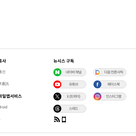
휴사
뉴시스 구독
통신
네이버 채널
다음 언론사픽
華通訊
유튜브
페이스북
바일앱서비스
X (트위터)
인스타그램
roid
스레드
S