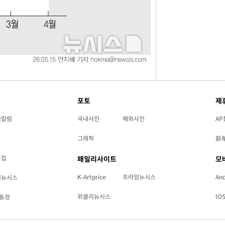
포토
제
리칼럼
국내사진
해외사진
AP
그래픽
新
특집
패밀리사이트
모
K-Artprice
프라임뉴시스
And
리뉴시스
위클리뉴시스
IO
동정