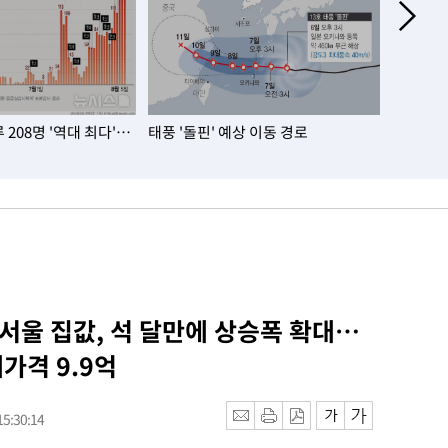
208명 '역대 최다'…
태풍 '돌핀' 예상 이동 경로
서울 아파
대…노원·
 서울 집값, 석 달만에 상승폭 확대…
가격 9.9억
5:30:14