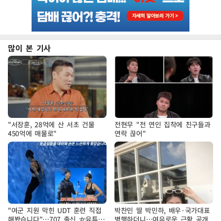
많이 본 기사
"서장훈, 28억에 산 서초 건물
전현무 "전 연인 집착에 친구들과
450억에 매물로"
연락 끊어"
"여군 지원 막힌 UDT 훈련 직접
박찬민 딸 박민하, 배우·국가대표
해봤습니다"…707 출신 女유튜버
병행하더니…여유로운 근황 공개