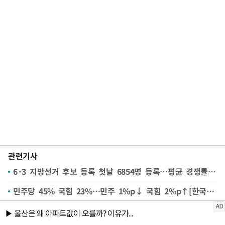
관련기사
6·3 지방선거 후보 등록 첫날 6854명 등록…평균 경쟁률 1.6대1(종합2보)
민주당 45% 국힘 23%…민주 1%p↓ 국힘 2%p↑[한국갤럽]