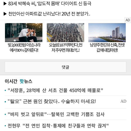
댓글
이시간
핫
뉴스
"서장훈, 28억에 산 서초 건물 450억에 매물로"
"바지 벗고 앞뒤로"…탈북민 고백한 기쁨조 검사
전현무 "전 연인 집착·통제에 친구들과 연락 끊겨"