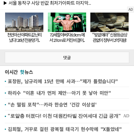
댓글
이시간
핫
뉴스
표창원, 남규리에 15년 만에 사과…"제가 틀렸습니다"
하리수 "이혼 내가 먼저 제안…아기 못 낳아 미안"
"손 떨림 포착"…카라 한승연 '건강 이상설'
김희철, 거꾸로 걸린 광복절 태극기 현수막에 "X돌았네"