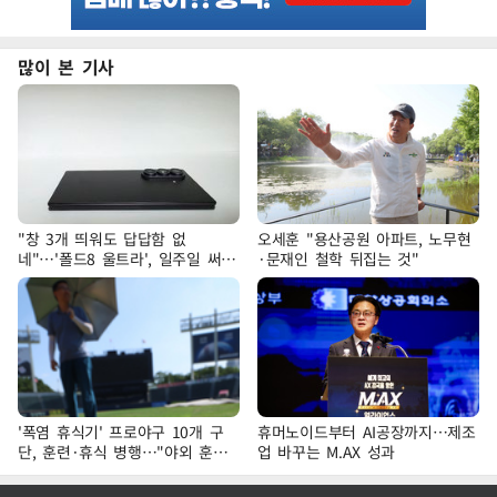
많이 본 기사
"창 3개 띄워도 답답함 없
오세훈 "용산공원 아파트, 노무현
네"…'폴드8 울트라', 일주일 써보
·문재인 철학 뒤집는 것"
니
'폭염 휴식기' 프로야구 10개 구
휴머노이드부터 AI공장까지…제조
단, 훈련·휴식 병행…"야외 훈련
업 바꾸는 M.AX 성과
해도 안전 최우선"