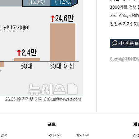
3000개로 전년 
 압수수색
자리 감소, 건설
위 등 9곳
전진우 기자)
61
출발
개장
Copyright © N
3명은 중
에서 두차
0일 후 발
포토
제
리칼럼
국내사진
해외사진
AP