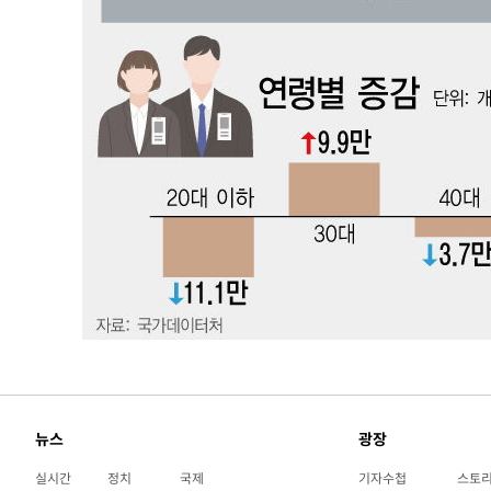
-14173초 전 >
[속보]경찰·노동부, HL만도 평택사업장 끼임 사망 관련
-14054초 전 >
[속보]합수본, '투표율 허위 입력' 중앙·서울·경기도 선관
압수수색
-13809초 전 >
[속보]원·달러 환율, 오전 9시 1423.8원
-13605초 전 >
[속보]삼성전자·SK하이닉스 동반 강보합…1%대 상승 
-13591초 전 >
[속보]코스닥, 5.95포인트(0.74%) 상승한 807.62개장
-13559초 전 >
[속보]코스피, 6300선 재탈환…1.09% 오른 6365.07 
-10724초 전 >
시리아 다마스쿠스 교외에서 미니버스 폭발.. 14명 부상, 
태
-10022초 전 >
입추에도 극한더위…서울 낮 39도 '폭염중대경보'
-4986초 전 >
이란, 호르무즈서 "적국 목표물들"과 대치로 남부 케슘섬
례 큰 폭발음
-3701초 전 >
[속보]美, 폴리실리콘 수입 규제…파생제품 15% 관세, 12
효
-1852초 전 >
[속보]트럼프, 美 원정출산 금지 행정명령 서명
7분 전 >
[속보] 뉴욕증시, 일제 하락 마감…나스닥 0.06%↓
뉴스
광장
실시간
정치
국제
기자수첩
스토