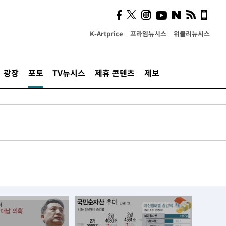
K-Artprice
프라임뉴시스
위클리뉴시스
광장
포토
TV뉴시스
제휴 콘텐츠
제보