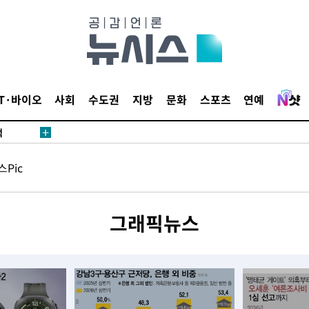
 교수…이
IT·바이오
사회
수도권
지방
문화
스포츠
연예
 절차 개시
액
Pic
 사망
그래픽뉴스
 CDC
 압수수색
위 등 9곳
출발