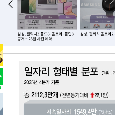
-13591초 전 >
[속보]코스닥, 5.95포인트(0.74%) 상승한 807.62개장
-13559초 전 >
[속보]코스피, 6300선 재탈환…1.09% 오른 6365.07 
-10724초 전 >
시리아 다마스쿠스 교외에서 미니버스 폭발.. 14명 부상, 
태
-10022초 전 >
입추에도 극한더위…서울 낮 39도 '폭염중대경보'
0.6%…
삼성, 갤럭시Z 폴드8·울트라·플립8
삼성, 갤워치 울트라2
-4986초 전 >
이란, 호르무즈서 "적국 목표물들"과 대치로 남부 케슘섬
공개…28일 사전 예약
례 큰 폭발음
-3701초 전 >
[속보]美, 폴리실리콘 수입 규제…파생제품 15% 관세, 12
효
-1852초 전 >
[속보]트럼프, 美 원정출산 금지 행정명령 서명
7분 전 >
[속보] 뉴욕증시, 일제 하락 마감…나스닥 0.06%↓
-31907초 전 >
[속보]규제합리화위원회 부위원장에 김태유 서울대 공대
병태 후임
-28265초 전 >
[속보]국힘 윤리위, '돌려차기 발언' 진종오·서범수 징계
-23590초 전 >
[속보] 7월 중국 수출 23.9%↑ 수입 27.5%↑…무역총
25.3%↑
-20750초 전 >
[속보]'채상병 순직 책임' 임성근, 항소심도 징역 3년
-20616초 전 >
[속보]종합특검, '관저이전 봐주기 감사' 유병호 구속기소
-17216초 전 >
민주 콩고 에볼라환자 4천명 돌파, 4053명 발생 1850명
-16466초 전 >
[속보]'300억원대 사기 혐의' 차가원 대표 구속 송치
-15660초 전 >
"미 전국적 살모네라 식중독 원인은 멕시코산 할라피뇨"--