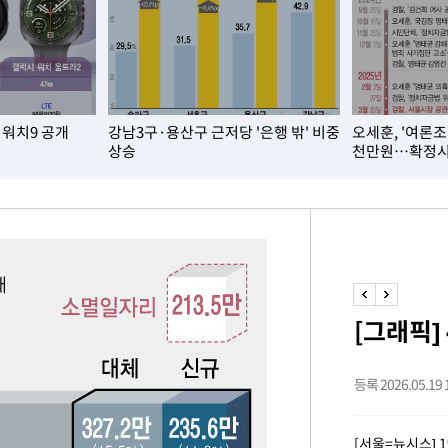
개장
3명은 중
·워치9 공개
강남3구·용산구 근저당 '은행 밖' 비중
오세훈, '여론조
에서 두차
상승
천만원…확정시 
0일 후 발
 교수…이
 절차 개시
액
[그래픽]
등록 2026.05.19 1
 사망
[서울=뉴시스] 
 CDC