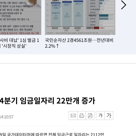
사비 대납' 1심 벌금 1
국민순자산 2경4561조원…전년대비
은행 대출
'시장직 상실'
2.2%↑
첫 역전
 4분기 임금일자리 22만개 증가
4:10:57
19일 국가데이터처에 따르면 전체 임금근로 일자리는 2112만