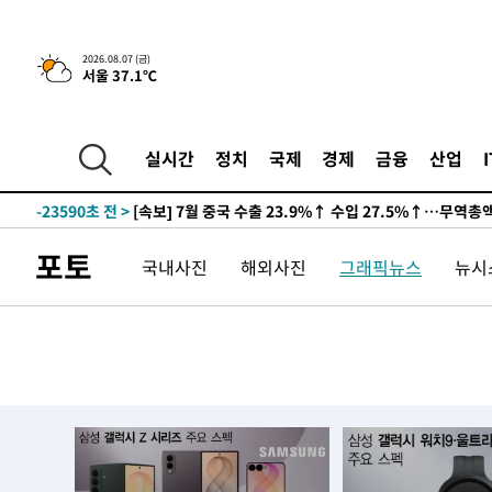
2026.08.07 (금)
서울 37.1℃
7분 전 >
[속보] 뉴욕증시, 일제 하락 마감…나스닥 0.06%↓
-31907초 전 >
[속보]규제합리화위원회 부위원장에 김태유 서울대 공대
실시간
정치
국제
경제
금융
산업
병태 후임
-28265초 전 >
[속보]국힘 윤리위, '돌려차기 발언' 진종오·서범수 징계
-23590초 전 >
[속보] 7월 중국 수출 23.9%↑ 수입 27.5%↑…무역총
25.3%↑
-20750초 전 >
[속보]'채상병 순직 책임' 임성근, 항소심도 징역 3년
포토
국내사진
해외사진
그래픽뉴스
뉴시스
-20616초 전 >
[속보]종합특검, '관저이전 봐주기 감사' 유병호 구속기소
-17216초 전 >
민주 콩고 에볼라환자 4천명 돌파, 4053명 발생 1850명
-16466초 전 >
[속보]'300억원대 사기 혐의' 차가원 대표 구속 송치
-15660초 전 >
"미 전국적 살모네라 식중독 원인은 멕시코산 할라피뇨"--
-14173초 전 >
[속보]경찰·노동부, HL만도 평택사업장 끼임 사망 관련
-14054초 전 >
[속보]합수본, '투표율 허위 입력' 중앙·서울·경기도 선관
압수수색
-13809초 전 >
[속보]원·달러 환율, 오전 9시 1423.8원
-13605초 전 >
[속보]삼성전자·SK하이닉스 동반 강보합…1%대 상승 