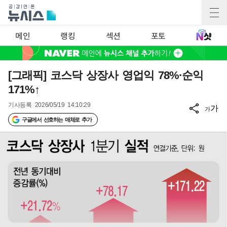
메인
랭킹
섹션
포토
[그래픽] 코스닥 상장사 영업익 78%·순익
171%↑
기사등록
2026/05/19 14:10:29
가
가
구글에서 선호하는 매체로 추가