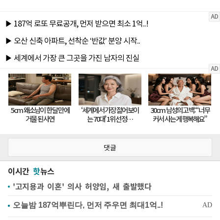
댓글
이시간
핫
뉴스
'고지용과 이혼' 의사 허양임, 새 출발했다