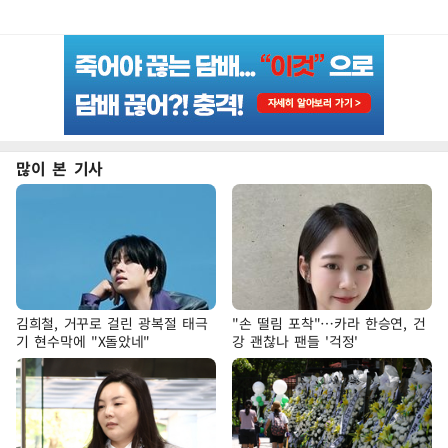
많이 본 기사
김희철, 거꾸로 걸린 광복절 태극
"손 떨림 포착"…카라 한승연, 건
기 현수막에 "X돌았네"
강 괜찮나 팬들 '걱정'