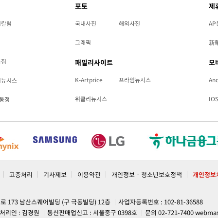
포토
제
리칼럼
국내사진
해외사진
AP
그래픽
新
특집
패밀리사이트
모
K-Artprice
프라임뉴시스
And
리뉴시스
위클리뉴시스
IO
동정
고충처리
기사제보
이용약관
개인정보 · 청소년보호정책
개인정보
계로 173 남산스퀘어빌딩 (구 극동빌딩) 12층
사업자등록번호 : 102-81-36588
처리인 : 김경원
통신판매업신고 : 서울중구 0398호
문의 02-721-7400
webmas