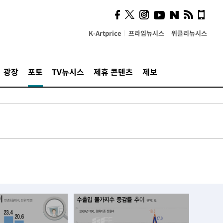
K-Artprice
프라임뉴시스
위클리뉴시스
광장
포토
TV뉴시스
제휴 콘텐츠
제보