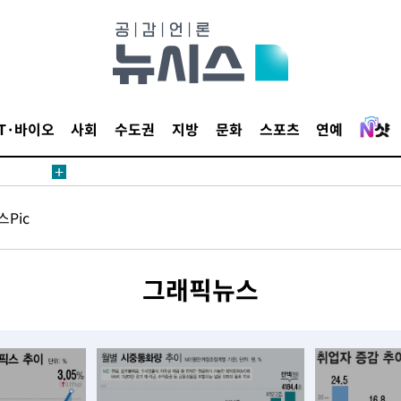
액
IT·바이오
사회
수도권
지방
문화
스포츠
연예
 사망
Pic
 CDC
 압수수색
위 등 9곳
그래픽뉴스
출발
개장
3명은 중