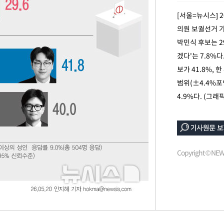
개장
[서울=뉴시스] 
3명은 중
의원 보궐선거 가
박민식 후보는 29
에서 두차
겠다'는 7.8%
20일 후
보가 41.8%, 
범위(±4.4%포인
4.9%다. (그
Copyright © N