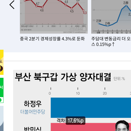
태
-18580초 전 >
입추에도 극한더위…서울 낮 39도 '폭염중대경보'
-13544초 전 >
이란, 호르무즈서 "적국 목표물들"과 대치로 남부 케슘섬
례 큰 폭발음
-12259초 전 >
[속보]美, 폴리실리콘 수입 규제…파생제품 15% 관세, 1
발효
-10410초 전 >
[속보]트럼프, 美 원정출산 금지 행정명령 서명
인기…전
중국 2분기 경제성장률 4.3%로 둔화
주담대 변동금리 더 
-8110초 전 >
[속보] 뉴욕증시, 일제 하락 마감…나스닥 0.06%↓
스 0.15%p↑
-32148초 전 >
[속보] 7월 중국 수출 23.9%↑ 수입 27.5%↑…무역총
25.3%↑
-29308초 전 >
[속보]'채상병 순직 책임' 임성근, 항소심도 징역 3년
-29174초 전 >
[속보]종합특검, '관저이전 봐주기 감사' 유병호 구속기소
-25774초 전 >
민주 콩고 에볼라환자 4천명 돌파, 4053명 발생 1850명
-25024초 전 >
[속보]'300억원대 사기 혐의' 차가원 대표 구속 송치
-24218초 전 >
"미 전국적 살모네라 식중독 원인은 멕시코산 할라피뇨"--
-22731초 전 >
[속보]경찰·노동부, HL만도 평택사업장 끼임 사망 관련
-22612초 전 >
[속보]합수본, '투표율 허위 입력' 중앙·서울·경기도 선관
압수수색
-22367초 전 >
[속보]원·달러 환율, 오전 9시 1423.8원
-22163초 전 >
[속보]삼성전자·SK하이닉스 동반 강보합…1%대 상승 
-22149초 전 >
[속보]코스닥, 5.95포인트(0.74%) 상승한 807.62개장