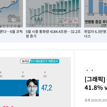
에서 두차
20일 후
오른다…6월 코픽
5월 시중 통화량 4184.4조원…32.2조
취업자 6.3만
원 증가
너스
액
 사망
 CDC
[그래픽
 압수수색
41.8% 
위 등 9곳
출발
등록 2026.05.20 0