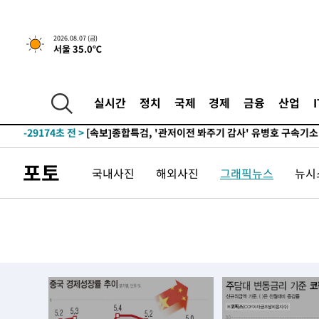
2026.08.07 (금)
서울 35.0℃
-8110초 전 >
[속보] 뉴욕증시, 일제 하락 마감…나스닥 0.06%↓
-32148초 전 >
[속보] 7월 중국 수출 23.9%↑ 수입 27.5%↑…무역총
25.3%↑
-29308초 전 >
[속보]'채상병 순직 책임' 임성근, 항소심도 징역 3년
실시간
정치
국제
경제
금융
산업
-29174초 전 >
[속보]종합특검, '관저이전 봐주기 감사' 유병호 구속기소
-25774초 전 >
민주 콩고 에볼라환자 4천명 돌파, 4053명 발생 1850명
-25024초 전 >
[속보]'300억원대 사기 혐의' 차가원 대표 구속 송치
포토
국내사진
해외사진
그래픽뉴스
뉴시스
-24218초 전 >
"미 전국적 살모네라 식중독 원인은 멕시코산 할라피뇨"--
-22731초 전 >
[속보]경찰·노동부, HL만도 평택사업장 끼임 사망 관련
-22612초 전 >
[속보]합수본, '투표율 허위 입력' 중앙·서울·경기도 선관
압수수색
-22367초 전 >
[속보]원·달러 환율, 오전 9시 1423.8원
-22163초 전 >
[속보]삼성전자·SK하이닉스 동반 강보합…1%대 상승 
-22149초 전 >
[속보]코스닥, 5.95포인트(0.74%) 상승한 807.62개장
-22117초 전 >
[속보]코스피, 6300선 재탈환…1.09% 오른 6365.07 
-19282초 전 >
시리아 다마스쿠스 교외에서 미니버스 폭발.. 14명 부상, 