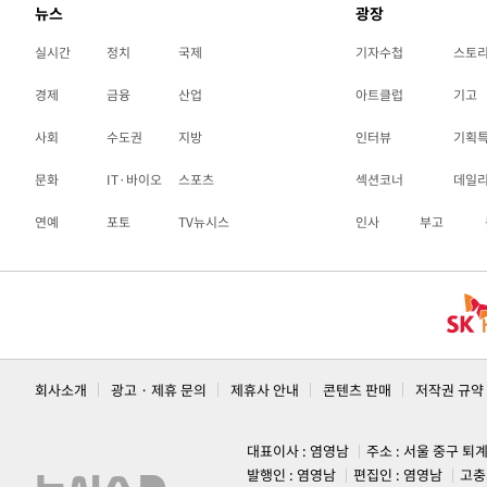
뉴스
광장
실시간
정치
국제
기자수첩
스토
경제
금융
산업
아트클럽
기고
사회
수도권
지방
인터뷰
기획
문화
IT·바이오
스포츠
섹션코너
데일
연예
포토
TV뉴시스
인사
부고
회사소개
광고 · 제휴 문의
제휴사 안내
콘텐츠 판매
저작권 규약
대표이사 : 염영남
주소 : 서울 중구 퇴
발행인 : 염영남
편집인 : 염영남
고충