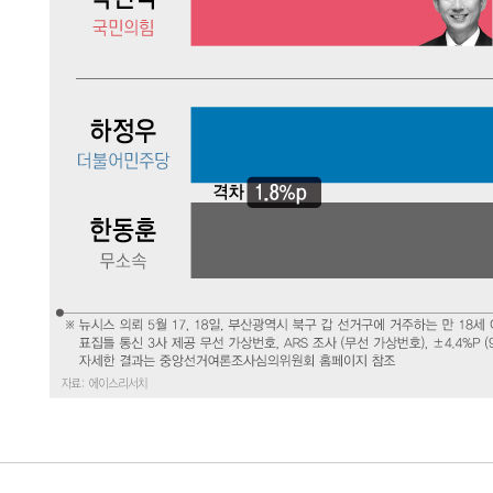
-22117초 전 >
[속보]코스피, 6300선 재탈환…1.09% 오른 6365.07 
-19282초 전 >
시리아 다마스쿠스 교외에서 미니버스 폭발.. 14명 부상, 
태
-18580초 전 >
입추에도 극한더위…서울 낮 39도 '폭염중대경보'
-13544초 전 >
이란, 호르무즈서 "적국 목표물들"과 대치로 남부 케슘섬
례 큰 폭발음
-12259초 전 >
[속보]美, 폴리실리콘 수입 규제…파생제품 15% 관세, 1
발효
-10410초 전 >
[속보]트럼프, 美 원정출산 금지 행정명령 서명
-8110초 전 >
[속보] 뉴욕증시, 일제 하락 마감…나스닥 0.06%↓