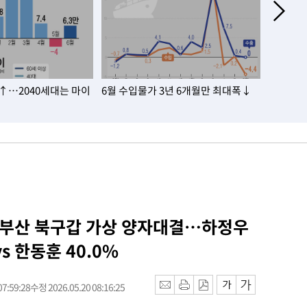
명↑…2040세대는 마이
6월 수입물가 3년 6개월만 최대폭↓
미국 소비
상치 하
] 부산 북구갑 가상 양자대결…하정우
vs 한동훈 40.0%
7:59:28
수정 2026.05.20 08:16:25