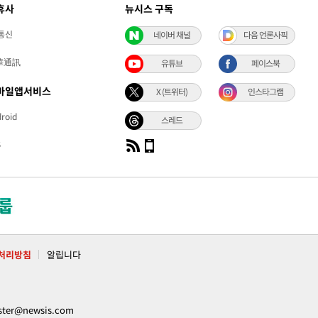
휴사
뉴시스 구독
통신
네이버 채널
다음 언론사픽
華通訊
유튜브
페이스북
바일앱서비스
X (트위터)
인스타그램
roid
스레드
S
처리방침
알립니다
ter@newsis.com