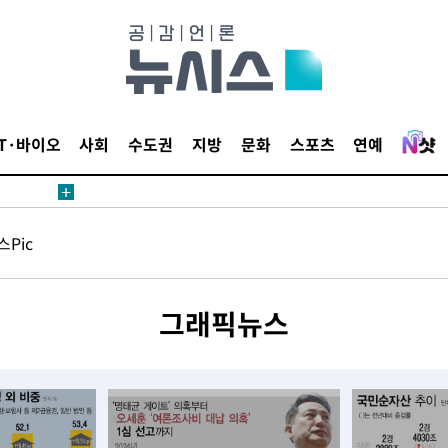
 압수수색
위 등 9곳
IT·바이오
사회
수도권
지방
문화
스포츠
연예
출발
Pic
개장
3명은 중
그래픽뉴스
에서 두차
20일 후
 압수수색