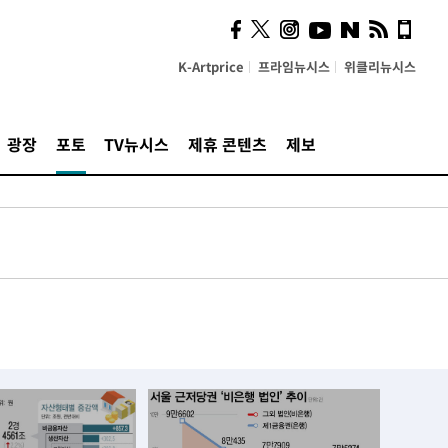
K-Artprice
프라임뉴시스
위클리뉴시스
광장
포토
TV뉴시스
제휴 콘텐츠
제보