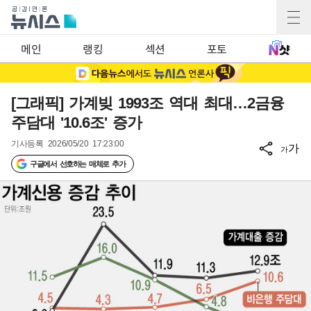
메인
랭킹
섹션
포토
[그래픽] 가계빚 1993조 역대 최대…2금융
주담대 '10.6조' 증가
기사등록
2026/05/20 17:23:00
가
가
구글에서 선호하는 매체로 추가