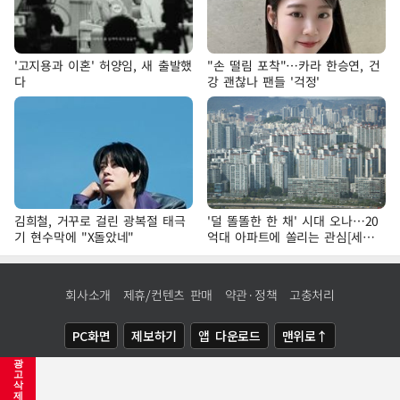
'고지용과 이혼' 허양임, 새 출발했
"손 떨림 포착"…카라 한승연, 건
다
강 괜찮나 팬들 '걱정'
김희철, 거꾸로 걸린 광복절 태극
'덜 똘똘한 한 채' 시대 오나…20
기 현수막에 "X돌았네"
억대 아파트에 쏠리는 관심[세제
개편, 그 이후②]
회사소개
제휴/컨텐츠 판매
약관·정책
고충처리
PC화면
제보하기
앱 다운로드
맨위로↑
광
COPYRIGHTⓒ
NEWSIS
ALL RIGHTS RESERVED.
고
삭
제