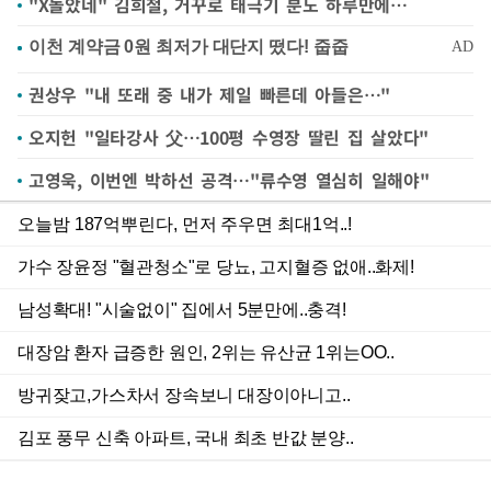
"X돌았네" 김희철, 거꾸로 태극기 분노 하루만에…
권상우 "내 또래 중 내가 제일 빠른데 아들은…"
오지헌 "일타강사 父…100평 수영장 딸린 집 살았다"
고영욱, 이번엔 박하선 공격…"류수영 열심히 일해야"