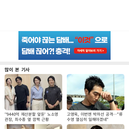
많이 본 기사
''9440억 재산분할 앞둔' 노소영
고영욱, 이번엔 박하선 공격…"류
관장, 최수종 옆 깜짝 근황
수영 열심히 일해야겠네"