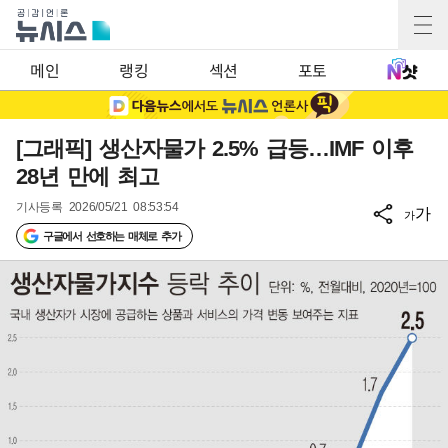
메인
랭킹
섹션
포토
[그래픽] 생산자물가 2.5% 급등…IMF 이후
28년 만에 최고
기사등록
2026/05/21 08:53:54
가
가
구글에서 선호하는 매체로 추가