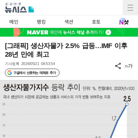
메인
랭킹
섹션
포토
[그래픽] 생산자물가 2.5% 급등…IMF 이후
28년 만에 최고
기사등록
2026/05/21 08:53:54
가
가
구글에서 선호하는 매체로 추가