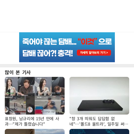
많이 본 기사
표창원, 남규리에 15년 만에 사
"창 3개 띄워도 답답함 없
과…"제가 틀렸습니다"
네"…'폴드8 울트라', 일주일 써보
니