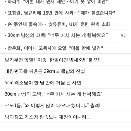
하리수 "이혼 내가 먼저 제안…아기 못 낳아 미안"
표창원, 남규리에 15년 만에 사과…"제가 틀렸습니다"
손 묶인채 물속에… 女유튜버, UDT 훈련 완벽 소화
방은희, 어머니 고독사에 오열 "이틀 만에 발견"