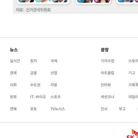
뉴스
광장
실시간
정치
국제
기자수첩
스토
경제
금융
산업
아트클럽
기고
사회
수도권
지방
인터뷰
기획
문화
IT·바이오
스포츠
섹션코너
데일
연예
포토
TV뉴시스
인사
부고