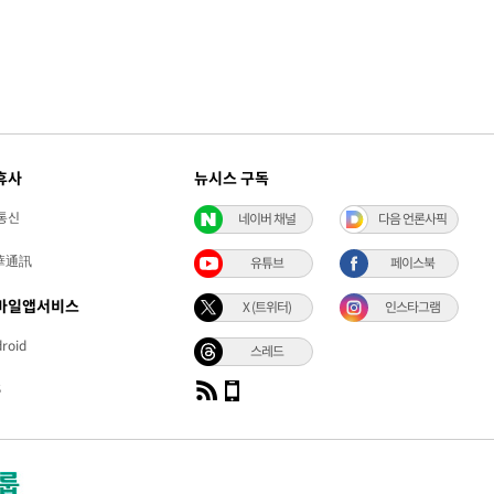
휴사
뉴시스 구독
통신
네이버 채널
다음 언론사픽
華通訊
유튜브
페이스북
바일앱서비스
X (트위터)
인스타그램
roid
스레드
S