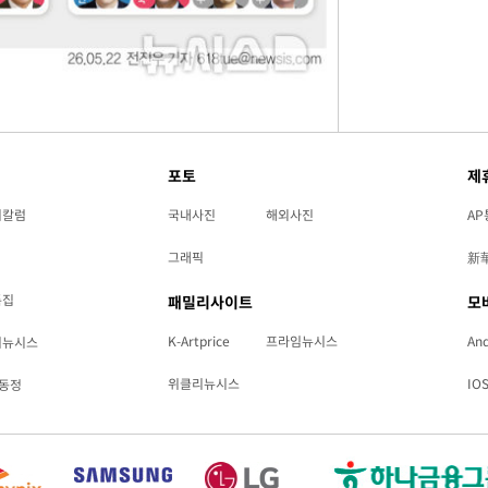
포토
제
리칼럼
국내사진
해외사진
AP
그래픽
新
특집
패밀리사이트
모
K-Artprice
프라임뉴시스
And
리뉴시스
위클리뉴시스
IO
동정