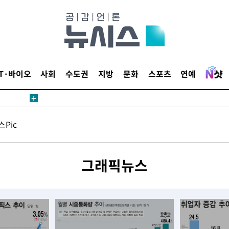
 교수…이
 절차 개시
IT·바이오
사회
수도권
지방
문화
스포츠
연예
액
Pic
 사망
 CDC
그래픽뉴스
 압수수색
위 등 9곳
출발