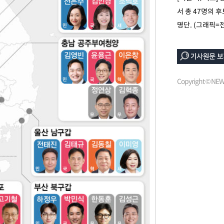
서 총 47명의 
위 등 9곳
명단. (그래픽=
출발
개장
Copyright © N
3명은 중
에서 두차
0일 후 발