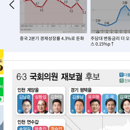
-13599초 전 >
[속보]코스피, 6300선 재탈환…1.09% 오른 6365.07 
-10764초 전 >
시리아 다마스쿠스 교외에서 미니버스 폭발.. 14명 부상, 
태
-10062초 전 >
입추에도 극한더위…서울 낮 39도 '폭염중대경보'
-5026초 전 >
이란, 호르무즈서 "적국 목표물들"과 대치로 남부 케슘섬
인기…전
중국 2분기 경제성장률 4.3%로 둔화
주담대 변동금리 더 
례 큰 폭발음
-3741초 전 >
[속보]美, 폴리실리콘 수입 규제…파생제품 15% 관세, 12
스 0.15%p↑
효
-1892초 전 >
[속보]트럼프, 美 원정출산 금지 행정명령 서명
6분 전 >
[속보] 뉴욕증시, 일제 하락 마감…나스닥 0.06%↓
-31947초 전 >
[속보]규제합리화위원회 부위원장에 김태유 서울대 공대
병태 후임
-28305초 전 >
[속보]국힘 윤리위, '돌려차기 발언' 진종오·서범수 징계
-23630초 전 >
[속보] 7월 중국 수출 23.9%↑ 수입 27.5%↑…무역총
25.3%↑
-20790초 전 >
[속보]'채상병 순직 책임' 임성근, 항소심도 징역 3년
-20656초 전 >
[속보]종합특검, '관저이전 봐주기 감사' 유병호 구속기소
-17256초 전 >
민주 콩고 에볼라환자 4천명 돌파, 4053명 발생 1850명
-16506초 전 >
[속보]'300억원대 사기 혐의' 차가원 대표 구속 송치
-15700초 전 >
"미 전국적 살모네라 식중독 원인은 멕시코산 할라피뇨"--
-14213초 전 >
[속보]경찰·노동부, HL만도 평택사업장 끼임 사망 관련