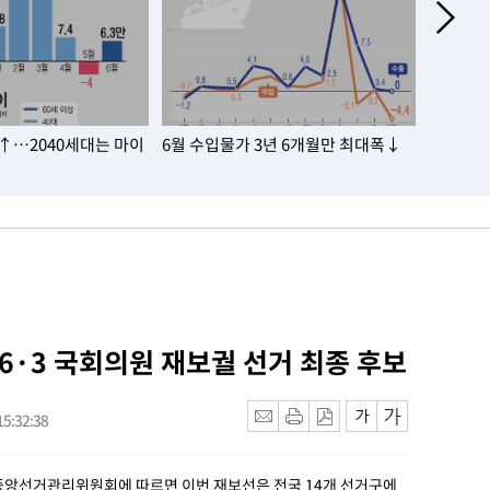
명↑…2040세대는 마이
6월 수입물가 3년 6개월만 최대폭↓
미국 소비
상치 하
 6·3 국회의원 재보궐 선거 최종 후보
5:32:38
 중앙선거관리위원회에 따르면 이번 재보선은 전국 14개 선거구에