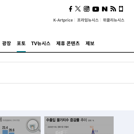
K-Artprice
프라임뉴시스
위클리뉴시스
광장
포토
TV뉴시스
제휴 콘텐츠
제보