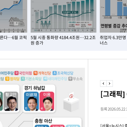
개장
3명은 중
에서 두차
오른다…6월 코픽
5월 시중 통화량 4184.4조원…32.2조
취업자 6.3만
0일 후 발
원 증가
너스
 교수…이
 절차 개시
액
[그래픽]
 사망
등록 2026.05.22 1
 CDC
[서울=뉴시스]
 압수수색