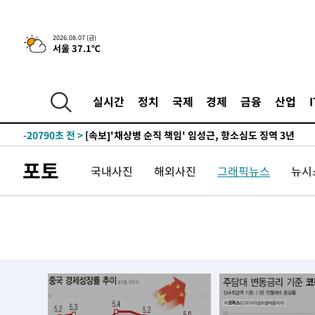
2026.08.07 (금)
서울 37.1℃
6분 전 >
[속보] 뉴욕증시, 일제 하락 마감…나스닥 0.06%↓
-31947초 전 >
[속보]규제합리화위원회 부위원장에 김태유 서울대 공대
병태 후임
-28305초 전 >
[속보]국힘 윤리위, '돌려차기 발언' 진종오·서범수 징계
실시간
정치
국제
경제
금융
산업
-23630초 전 >
[속보] 7월 중국 수출 23.9%↑ 수입 27.5%↑…무역총
25.3%↑
-20790초 전 >
[속보]'채상병 순직 책임' 임성근, 항소심도 징역 3년
-20656초 전 >
[속보]종합특검, '관저이전 봐주기 감사' 유병호 구속기소
포토
국내사진
해외사진
그래픽뉴스
뉴시스
-17256초 전 >
민주 콩고 에볼라환자 4천명 돌파, 4053명 발생 1850명
-16506초 전 >
[속보]'300억원대 사기 혐의' 차가원 대표 구속 송치
-15700초 전 >
"미 전국적 살모네라 식중독 원인은 멕시코산 할라피뇨"--
-14213초 전 >
[속보]경찰·노동부, HL만도 평택사업장 끼임 사망 관련
-14094초 전 >
[속보]합수본, '투표율 허위 입력' 중앙·서울·경기도 선관
압수수색
-13849초 전 >
[속보]원·달러 환율, 오전 9시 1423.8원
-13645초 전 >
[속보]삼성전자·SK하이닉스 동반 강보합…1%대 상승 
-13631초 전 >
[속보]코스닥, 5.95포인트(0.74%) 상승한 807.62개장