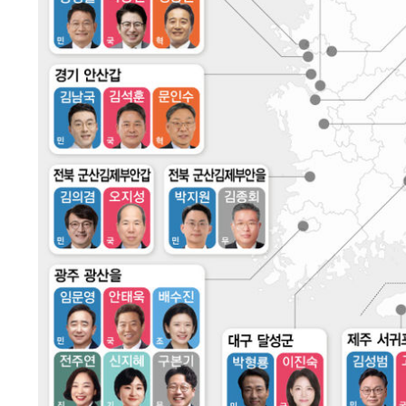
-14094초 전 >
[속보]합수본, '투표율 허위 입력' 중앙·서울·경기도 선관
압수수색
-13849초 전 >
[속보]원·달러 환율, 오전 9시 1423.8원
-13645초 전 >
[속보]삼성전자·SK하이닉스 동반 강보합…1%대 상승 
-13631초 전 >
[속보]코스닥, 5.95포인트(0.74%) 상승한 807.62개장
-13599초 전 >
[속보]코스피, 6300선 재탈환…1.09% 오른 6365.07 
-10764초 전 >
시리아 다마스쿠스 교외에서 미니버스 폭발.. 14명 부상, 
태
-10062초 전 >
입추에도 극한더위…서울 낮 39도 '폭염중대경보'
-5026초 전 >
이란, 호르무즈서 "적국 목표물들"과 대치로 남부 케슘섬
례 큰 폭발음
-3741초 전 >
[속보]美, 폴리실리콘 수입 규제…파생제품 15% 관세, 12
효
-1892초 전 >
[속보]트럼프, 美 원정출산 금지 행정명령 서명
6분 전 >
[속보] 뉴욕증시, 일제 하락 마감…나스닥 0.06%↓