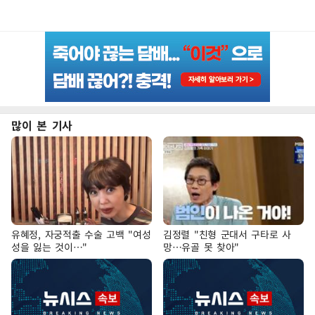
많이 본 기사
유혜정, 자궁적출 수술 고백 "여성
김정렬 "친형 군대서 구타로 사
성을 잃는 것이…"
망…유골 못 찾아"