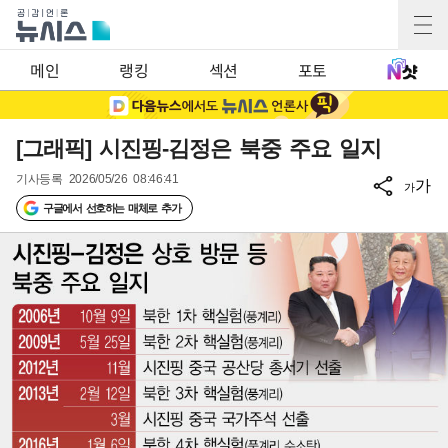
메인
랭킹
섹션
포토
[그래픽] 시진핑-김정은 북중 주요 일지
기사등록
2026/05/26 08:46:41
가
가
구글에서 선호하는 매체로 추가