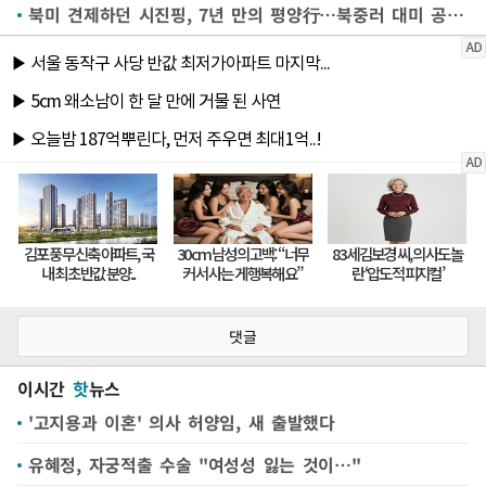
북미 견제하던 시진핑, 7년 만의 평양行…북중러 대미 공세 전환?
댓글
이시간
핫
뉴스
'고지용과 이혼' 의사 허양임, 새 출발했다
유혜정, 자궁적출 수술 "여성성 잃는 것이…"