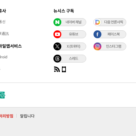
휴사
뉴시스 구독
통신
네이버 채널
다음 언론사픽
華通訊
유튜브
페이스북
바일앱서비스
X (트위터)
인스타그램
roid
스레드
S
처리방침
알립니다