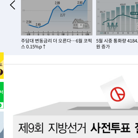
23분 전 >
[속보]종합특검, 대검 추가 압수수색…내란 중요임무종사 혐의
1시간 전 >
[속보]코스닥, 800p 회복…0.26% 오른 801.67 마감
1시간 전 >
[속보]코스피, 301.88포인트(4.58%) 내린 6296.38 마감
1시간 전 >
[속보]원·달러 환율, 0.7원 내린 1423.8원 마감
%로 둔화
주담대 변동금리 더 오른다…6월 코픽
5월 시중 통화량 4184
2시간 전 >
"여기 떨어졌다"…다누리, 스페이스X 로켓 달 충돌 흔적 포착
스 0.15%p↑
원 증가
3시간 전 >
손흥민, 5경기 연속골 실패…LAFC는 승부차기 끝 과달라하라
5시간 전 >
내일까지 39도 '펄펄'…기상청 "태풍 지나며 폭염 잠시 꺾인
-20256초 전 >
'월드컵 탈락 후폭풍' 축구협회…11시간 걸린 초유의 압
합)
-19692초 전 >
[속보] 뉴욕증시, 혼조 출발…나스닥 0.3%↓, 다우 0.1
-18485초 전 >
축구협회, 15년 전 심판 성 접대 파문에 "현재는 내부 지
-17170초 전 >
경찰, '홍명보는 2순위' 결론냈던 스포츠윤리센터도 압
-2766초 전 >
[속보]합참 "北 발사체는 단거리탄도미사일…감시·경계태
-2514초 전 >
日방위성, 北이 동해로 쏜 발사체는 탄도미사일 가능성
-944초 전 >
[속보] SKT, 에이닷 서비스 장애 발생…"원인 파악 중"
-350초 전 >
[속보]합참 "북, 동해상으로 미상 발사체 발사"
4분 전 >
'낮 최고 39도' 불볕더위…한밤 열대야도 계속[내일날씨]