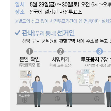
4분 전 >
[속보]7~9일 프로야구 3연전도 폭염 취소…11일 재개
10분 전 >
"韓 외환시장 개입 관측 배경엔 美의 대한국 무역적자 있어"
13분 전 >
'월드컵 탈락 후폭풍' 축구협회…초유의 압수수색에 '충격·당
16분 전 >
서울 낮 37.9도, 올여름 최고치 경신…영등포 순간 '40도'
23분 전 >
[속보]종합특검, 대검 추가 압수수색…내란 중요임무종사 혐의
1시간 전 >
[속보]코스닥, 800p 회복…0.26% 오른 801.67 마감
1시간 전 >
[속보]코스피, 301.88포인트(4.58%) 내린 6296.38 마감
1시간 전 >
[속보]원·달러 환율, 0.7원 내린 1423.8원 마감
2시간 전 >
"여기 떨어졌다"…다누리, 스페이스X 로켓 달 충돌 흔적 포착
3시간 전 >
손흥민, 5경기 연속골 실패…LAFC는 승부차기 끝 과달라하라
5시간 전 >
내일까지 39도 '펄펄'…기상청 "태풍 지나며 폭염 잠시 꺾인