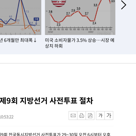
3년 6개월만 최대폭↓
미국 소비자물가 3.5% 상승…시장 예
2027년
상치 하회
3.7% 인
 제9회 지방선거 사전투표 절차
0:53:22
제9회 전국동시지방선거 사전투표가 29~30일 오전 6시부터 오후