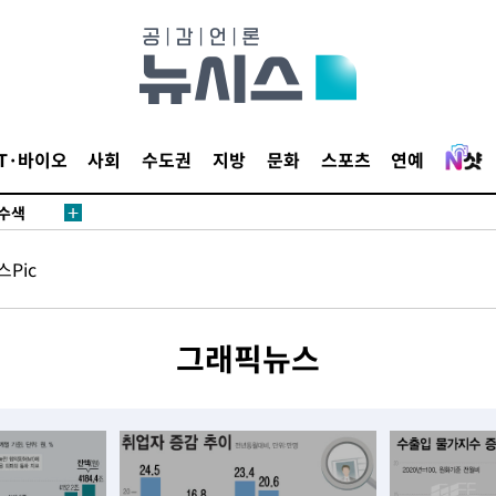
다"
수수색(종
4%↑
IT·바이오
사회
수도권
지방
문화
스포츠
연예
침 준수"
수수색
세 강화"
Pic
그래픽뉴스
황'