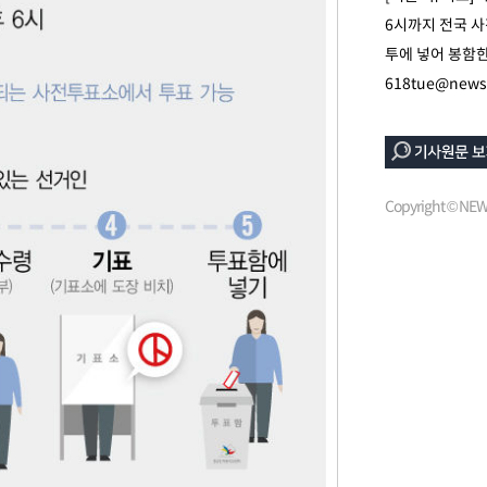
6시까지 전국 
투에 넣어 봉함한
618tue@news
황'
Copyright © N
 격파
다"