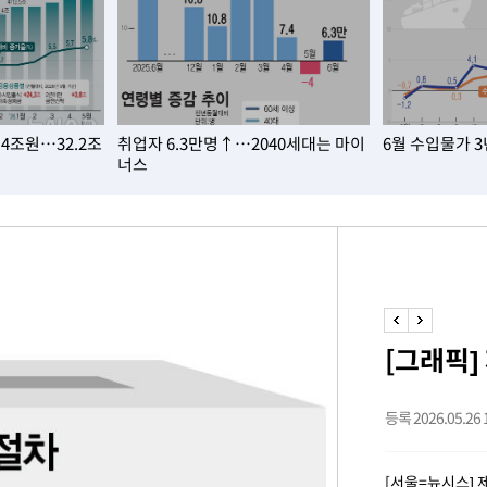
.4조원…32.2조
취업자 6.3만명↑…2040세대는 마이
6월 수입물가 
너스
 격파
다"
수수색(종
4%↑
침 준수"
수수색
[그래픽]
세 강화"
등록 2026.05.26 1
[서울=뉴시스] 