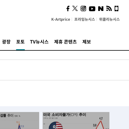
K-Artprice
프라임뉴시스
위클리뉴시스
광장
포토
TV뉴시스
제휴 콘텐츠
제보