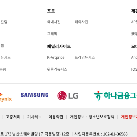
포토
제
리칼럼
국내사진
해외사진
AP
그래픽
新
특집
패밀리사이트
모
K-Artprice
프라임뉴시스
And
리뉴시스
위클리뉴시스
IO
동정
고충처리
기사제보
이용약관
개인정보 · 청소년보호정책
개인정보
계로 173 남산스퀘어빌딩 (구 극동빌딩) 12층
사업자등록번호 : 102-81-36588