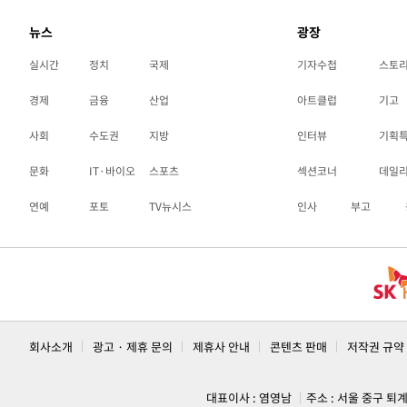
뉴스
광장
실시간
정치
국제
기자수첩
스토
경제
금융
산업
아트클럽
기고
사회
수도권
지방
인터뷰
기획
문화
IT·바이오
스포츠
섹션코너
데일
연예
포토
TV뉴시스
인사
부고
회사소개
광고 · 제휴 문의
제휴사 안내
콘텐츠 판매
저작권 규약
대표이사 : 염영남
주소 : 서울 중구 퇴