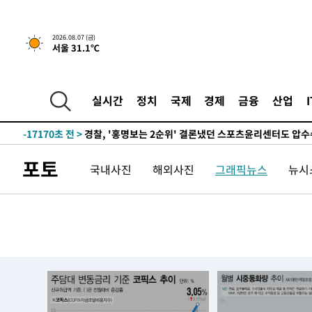
2026.08.07 (금)
서울 31.1℃
5시간 전 >
내일까지 39도 '펄펄'…기상청 "태풍 지나며 폭염 잠시 꺾인
-20256초 전 >
'월드컵 탈락 후폭풍' 축구협회…11시간 걸린 초유의 압
합)
-19692초 전 >
[속보] 뉴욕증시, 혼조 출발…나스닥 0.3%↓, 다우 0.1
실시간
정치
국제
경제
금융
산업
-18485초 전 >
축구협회, 15년 전 심판 성 접대 파문에 "현재는 내부 지
-17170초 전 >
경찰, '홍명보는 2순위' 결론냈던 스포츠윤리센터도 압
-2766초 전 >
[속보]합참 "北 발사체는 단거리탄도미사일…감시·경계태
포토
국내사진
해외사진
그래픽뉴스
뉴시스
-2514초 전 >
日방위성, 北이 동해로 쏜 발사체는 탄도미사일 가능성
-944초 전 >
[속보] SKT, 에이닷 서비스 장애 발생…"원인 파악 중"
-350초 전 >
[속보]합참 "북, 동해상으로 미상 발사체 발사"
4분 전 >
'낮 최고 39도' 불볕더위…한밤 열대야도 계속[내일날씨]
4분 전 >
[속보]7~9일 프로야구 3연전도 폭염 취소…11일 재개
10분 전 >
"韓 외환시장 개입 관측 배경엔 美의 대한국 무역적자 있어"
13분 전 >
'월드컵 탈락 후폭풍' 축구협회…초유의 압수수색에 '충격·당
16분 전 >
서울 낮 37.9도, 올여름 최고치 경신…영등포 순간 '40도'