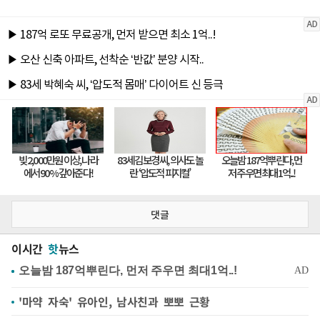
댓글
이시간
핫
뉴스
'마약 자숙' 유아인, 남사친과 뽀뽀 근황