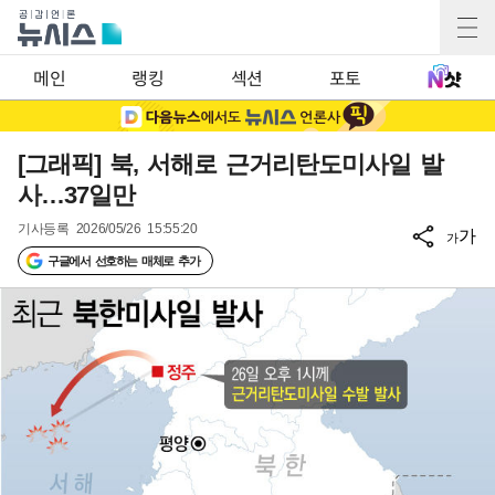
메인
랭킹
섹션
포토
[그래픽] 북, 서해로 근거리탄도미사일 발
사…37일만
기사등록
2026/05/26 15:55:20
가
가
구글에서 선호하는 매체로 추가