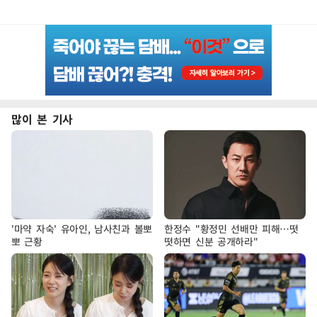
많이 본 기사
'마약 자숙' 유아인, 남사친과 볼뽀
한정수 "황정민 선배만 피해…떳
뽀 근황
떳하면 신분 공개하라"