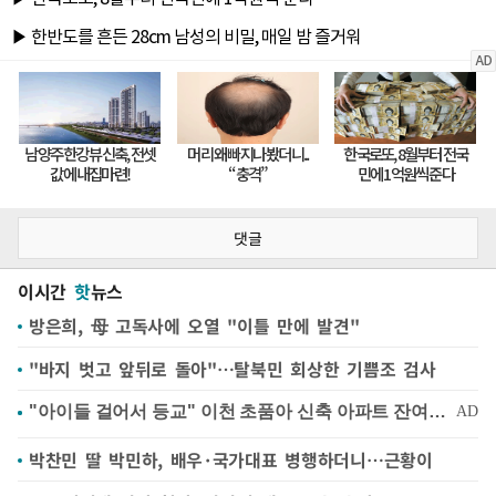
댓글
이시간
핫
뉴스
방은희, 母 고독사에 오열 "이틀 만에 발견"
"바지 벗고 앞뒤로 돌아"…탈북민 회상한 기쁨조 검사
박찬민 딸 박민하, 배우·국가대표 병행하더니…근황이