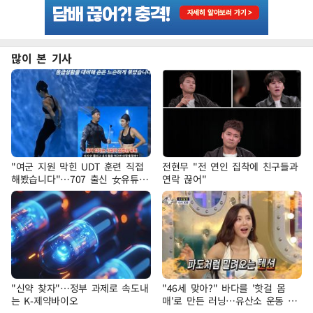
많이 본 기사
"여군 지원 막힌 UDT 훈련 직접
전현무 "전 연인 집착에 친구들과
해봤습니다"…707 출신 女유튜버
연락 끊어"
'완벽 소화'
"신약 찾자"…정부 과제로 속도내
"46세 맞아?" 바다를 '핫걸 몸
는 K-제약바이오
매'로 만든 러닝…유산소 운동 효